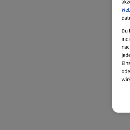
akz
Web
dat
Du 
ind
nac
jed
Ein
ode
wir
akt
wer
Weit
Dat
Übe