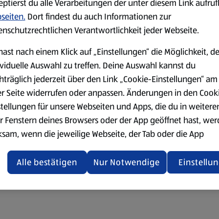
eptierst du alle Verarbeitungen der unter diesem Link aufru
seiten.
Dort findest du auch Informationen zur
enschutzrechtlichen Verantwortlichkeit jeder Webseite.
hast nach einem Klick auf „Einstellungen“ die Möglichkeit, d
ividuelle Auswahl zu treffen. Deine Auswahl kannst du
hträglich jederzeit über den Link „Cookie-Einstellungen“ am
er Seite widerrufen oder anpassen. Änderungen in den Cook
stellungen für unsere Webseiten und Apps, die du in weitere
r Fenstern deines Browsers oder der App geöffnet hast, we
ksam, wenn die jeweilige Webseite, der Tab oder die App
ualisiert oder geschlossen und anschließend wieder geöffne
den.
Alle bestätigen
Nur Notwendige
Einstellu
ere Informationen stellen wir dir in unserer
enschutzerklärung zur Verfügung.
rsicht der Webseitenbetreiber und Datenschutzerklärungen