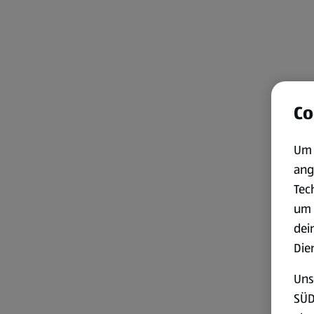
Co
Um 
ang
Tec
um 
dei
Die
Uns
SÜD