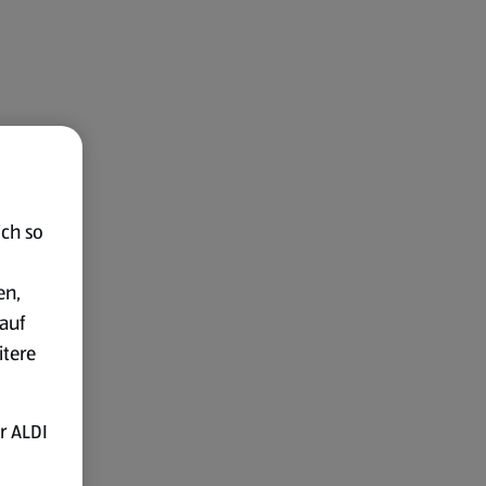
ich so
en,
auf
itere
r ALDI