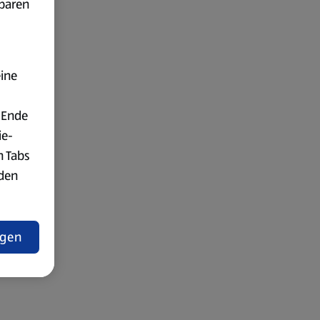
fbaren
eine
 Ende
ie-
n Tabs
rden
t
ngen