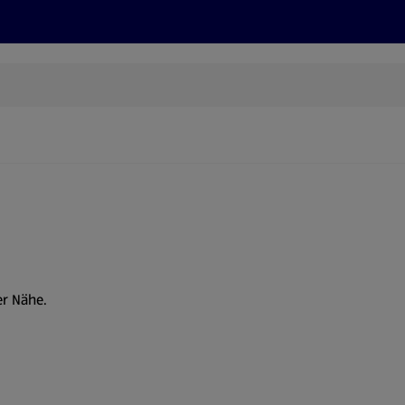
Rezepte und Tipps
Nachhaltigkeit
ALDI Services
er Nähe.