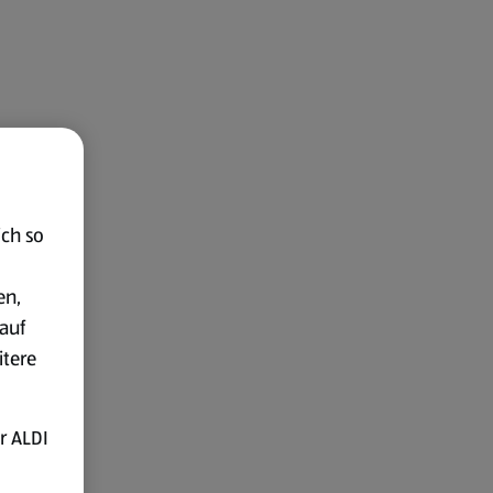
ich so
en,
auf
itere
r ALDI