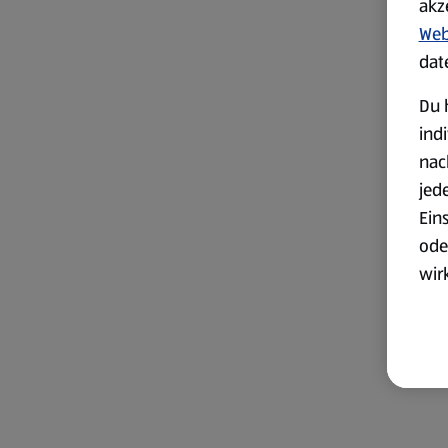
akz
Web
dat
Du 
ind
nac
jed
Ein
ode
wir
akt
wer
Weit
Dat
Übe