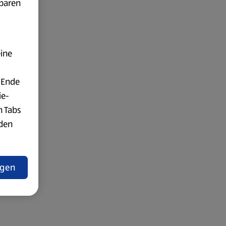
fbaren
eine
 Ende
ie-
n Tabs
rden
t
ngen