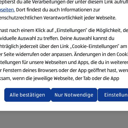
eptierst du alle Verarbeitungen der unter diesem Link aufru
seiten.
Dort findest du auch Informationen zur
enschutzrechtlichen Verantwortlichkeit jeder Webseite.
hast nach einem Klick auf „Einstellungen“ die Möglichkeit, d
ividuelle Auswahl zu treffen. Deine Auswahl kannst du
hträglich jederzeit über den Link „Cookie-Einstellungen“ am
er Seite widerrufen oder anpassen. Änderungen in den Cook
stellungen für unsere Webseiten und Apps, die du in weitere
r Fenstern deines Browsers oder der App geöffnet hast, we
ksam, wenn die jeweilige Webseite, der Tab oder die App
ualisiert oder geschlossen und anschließend wieder geöffne
den.
Alle bestätigen
Nur Notwendige
Einstellu
ere Informationen stellen wir dir in unserer
enschutzerklärung zur Verfügung.
rsicht der Webseitenbetreiber und Datenschutzerklärungen