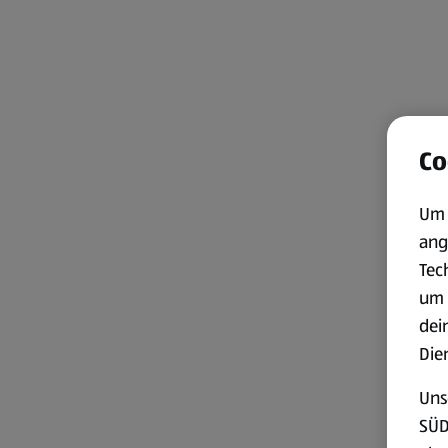
Co
Um 
ang
Tec
um 
dei
Die
Uns
SÜD