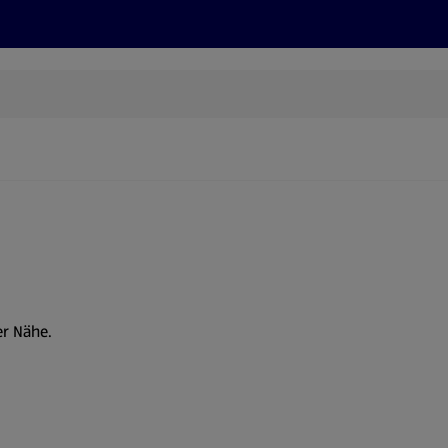
Rezepte und Tipps
Nachhaltigkeit
ALDI Services
er Nähe.