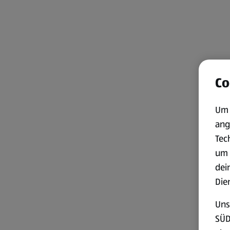
Co
Um 
ang
Tec
um 
dei
Die
Uns
SÜD