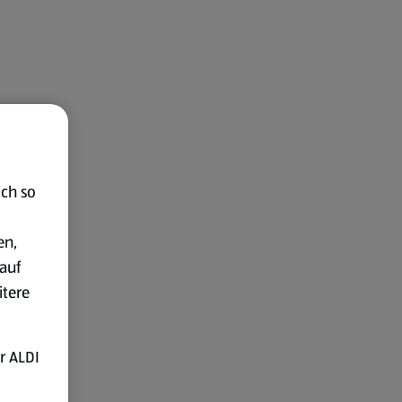
ich so
en,
auf
itere
r ALDI