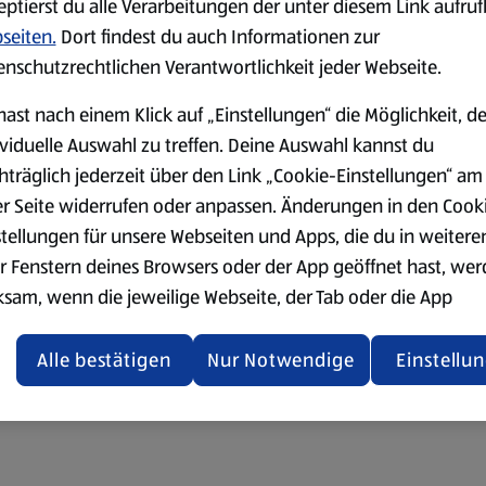
eptierst du alle Verarbeitungen der unter diesem Link aufru
seiten.
Dort findest du auch Informationen zur
enschutzrechtlichen Verantwortlichkeit jeder Webseite.
hast nach einem Klick auf „Einstellungen“ die Möglichkeit, d
ividuelle Auswahl zu treffen. Deine Auswahl kannst du
hträglich jederzeit über den Link „Cookie-Einstellungen“ am
er Seite widerrufen oder anpassen. Änderungen in den Cook
stellungen für unsere Webseiten und Apps, die du in weitere
r Fenstern deines Browsers oder der App geöffnet hast, we
ksam, wenn die jeweilige Webseite, der Tab oder die App
ualisiert oder geschlossen und anschließend wieder geöffne
den.
Alle bestätigen
Nur Notwendige
Einstellu
ere Informationen stellen wir dir in unserer
enschutzerklärung zur Verfügung.
rsicht der Webseitenbetreiber und Datenschutzerklärungen