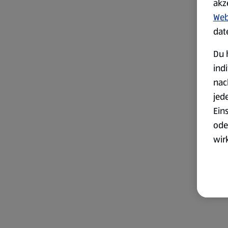
akz
Web
dat
Du 
ind
nac
jed
Ein
ode
wir
akt
wer
Weit
Dat
Übe