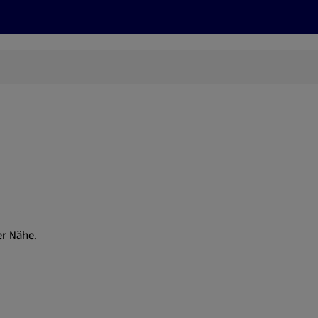
Rezepte und Tipps
Nachhaltigkeit
ALDI Services
er Nähe.