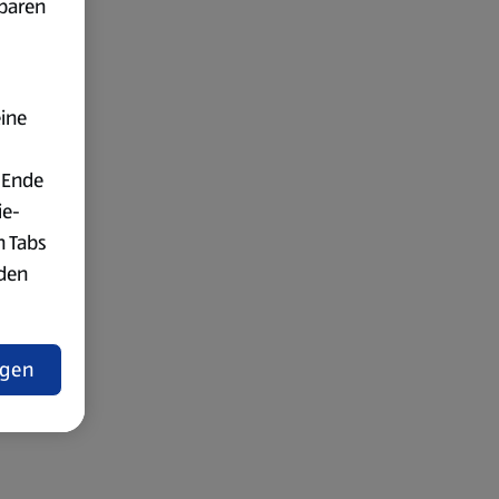
fbaren
eine
 Ende
ie-
n Tabs
rden
t
ngen