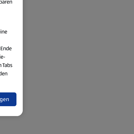
fbaren
eine
 Ende
ie-
n Tabs
rden
t
ngen