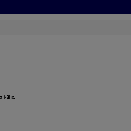
Rezepte und Tipps
Nachhaltigkeit
ALDI Services
er Nähe.