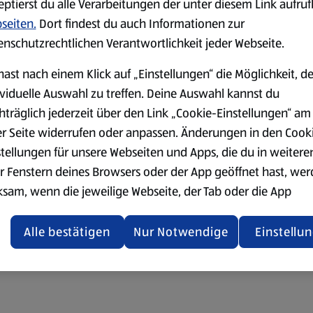
eptierst du alle Verarbeitungen der unter diesem Link aufru
seiten.
Dort findest du auch Informationen zur
enschutzrechtlichen Verantwortlichkeit jeder Webseite.
hast nach einem Klick auf „Einstellungen“ die Möglichkeit, d
ividuelle Auswahl zu treffen. Deine Auswahl kannst du
hträglich jederzeit über den Link „Cookie-Einstellungen“ am
er Seite widerrufen oder anpassen. Änderungen in den Cook
stellungen für unsere Webseiten und Apps, die du in weitere
r Fenstern deines Browsers oder der App geöffnet hast, we
ksam, wenn die jeweilige Webseite, der Tab oder die App
ualisiert oder geschlossen und anschließend wieder geöffne
den.
Alle bestätigen
Nur Notwendige
Einstellu
ere Informationen stellen wir dir in unserer
enschutzerklärung zur Verfügung.
rsicht der Webseitenbetreiber und Datenschutzerklärungen