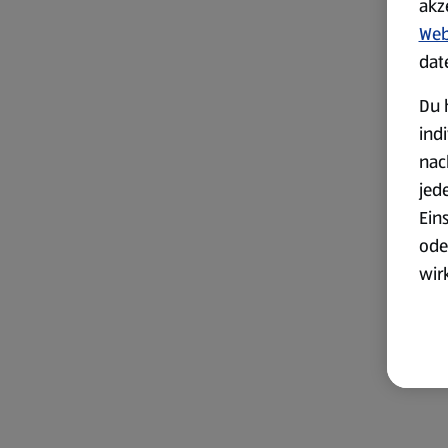
akz
Web
dat
Du 
ind
nac
jed
Ein
ode
wir
akt
wer
Weit
Dat
Übe