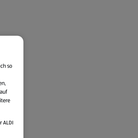
ich so
en,
auf
itere
r ALDI