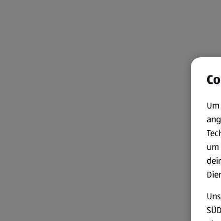
Co
Um 
ang
Tec
um 
dei
Die
Uns
SÜD