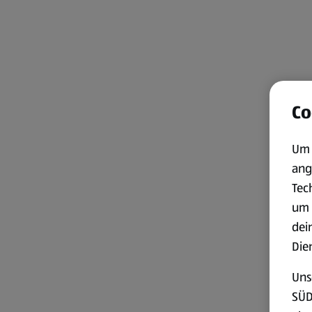
Co
Um 
ang
Tec
um 
dei
Die
Uns
SÜD