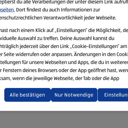
eptierst du alle Verarbeitungen der unter diesem Link aufru
seiten.
Dort findest du auch Informationen zur
enschutzrechtlichen Verantwortlichkeit jeder Webseite.
hast nach einem Klick auf „Einstellungen“ die Möglichkeit, d
ividuelle Auswahl zu treffen. Deine Auswahl kannst du
hträglich jederzeit über den Link „Cookie-Einstellungen“ am
er Seite widerrufen oder anpassen. Änderungen in den Cook
stellungen für unsere Webseiten und Apps, die du in weitere
r Fenstern deines Browsers oder der App geöffnet hast, we
ksam, wenn die jeweilige Webseite, der Tab oder die App
ualisiert oder geschlossen und anschließend wieder geöffne
den.
Alle bestätigen
Nur Notwendige
Einstellu
ere Informationen stellen wir dir in unserer
enschutzerklärung zur Verfügung.
rsicht der Webseitenbetreiber und Datenschutzerklärungen