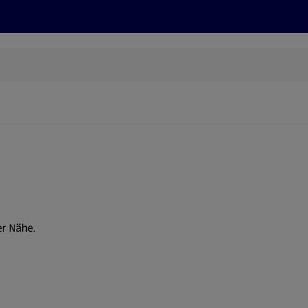
Rezepte und Tipps
Nachhaltigkeit
ALDI Services
er Nähe.