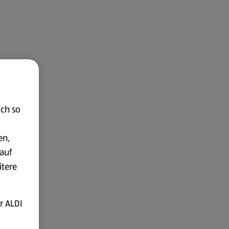
ich so
en,
auf
itere
r ALDI