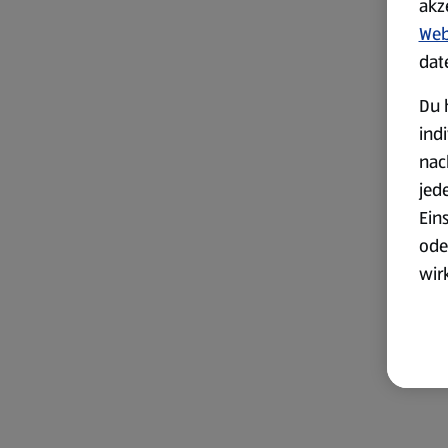
akz
Web
dat
Du 
ind
nac
jed
Ein
ode
wir
akt
wer
Weit
Dat
Übe