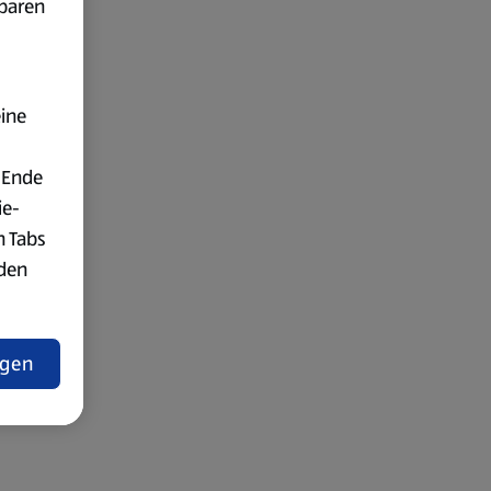
fbaren
eine
 Ende
ie-
n Tabs
rden
t
ngen