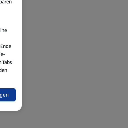
fbaren
eine
 Ende
ie-
n Tabs
rden
t
ngen