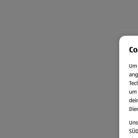
Co
Um 
ang
Tec
um 
dei
Die
Uns
SÜD