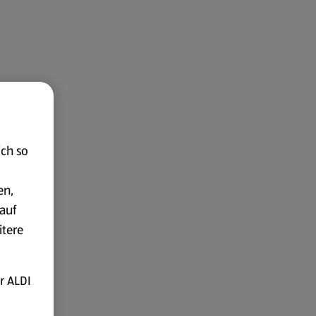
ich so
en,
auf
itere
r ALDI