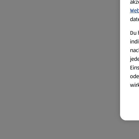
akz
Web
dat
Du 
ind
nac
jed
Ein
ode
wir
akt
wer
Weit
Dat
Übe