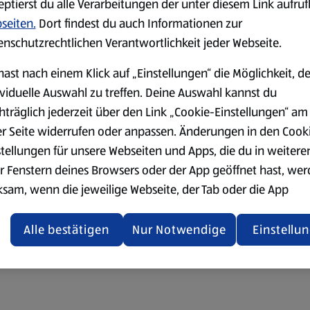
eptierst du alle Verarbeitungen der unter diesem Link aufru
seiten.
Dort findest du auch Informationen zur
enschutzrechtlichen Verantwortlichkeit jeder Webseite.
hast nach einem Klick auf „Einstellungen“ die Möglichkeit, d
ividuelle Auswahl zu treffen. Deine Auswahl kannst du
hträglich jederzeit über den Link „Cookie-Einstellungen“ am
er Seite widerrufen oder anpassen. Änderungen in den Cook
stellungen für unsere Webseiten und Apps, die du in weitere
r Fenstern deines Browsers oder der App geöffnet hast, we
ksam, wenn die jeweilige Webseite, der Tab oder die App
ualisiert oder geschlossen und anschließend wieder geöffne
den.
Alle bestätigen
Nur Notwendige
Einstellu
ere Informationen stellen wir dir in unserer
enschutzerklärung zur Verfügung.
rsicht der Webseitenbetreiber und Datenschutzerklärungen