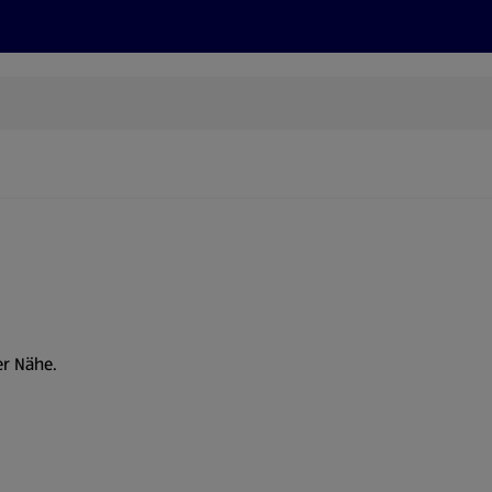
Rezepte und Tipps
Nachhaltigkeit
ALDI Services
er Nähe.