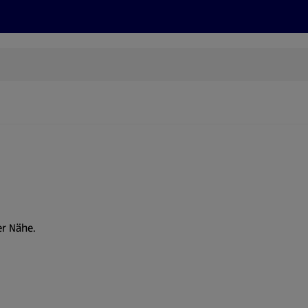
Rezepte und Tipps
Nachhaltigkeit
ALDI Services
er Nähe.