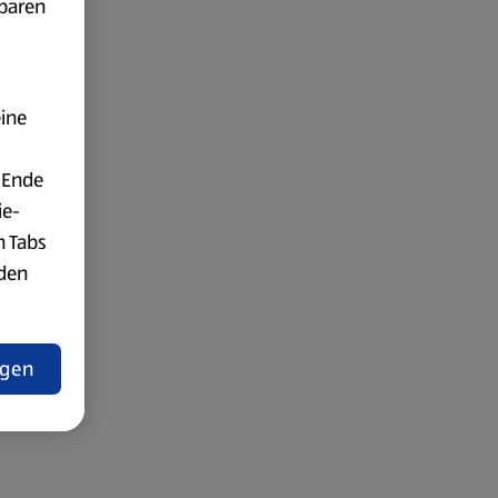
fbaren
eine
 Ende
ie-
n Tabs
rden
t
ngen