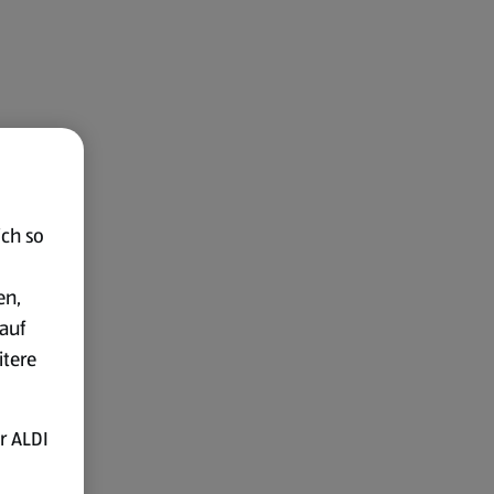
ich so
en,
auf
itere
r ALDI