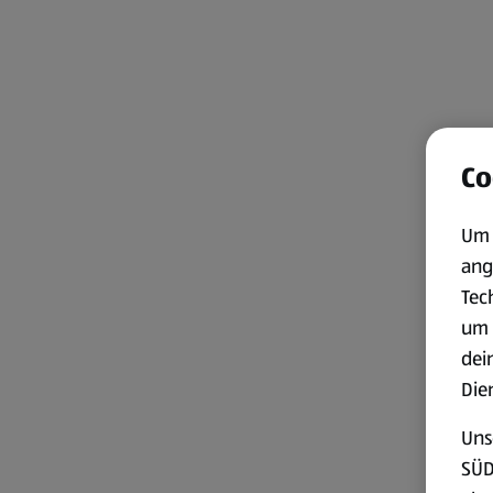
Co
Um 
ang
Tec
um 
dei
Die
Uns
SÜD