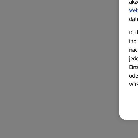
akz
Web
dat
Du 
ind
nac
jed
Ein
ode
wir
akt
wer
Weit
Dat
Übe