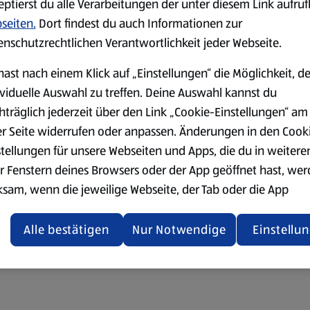
eptierst du alle Verarbeitungen der unter diesem Link aufru
seiten.
Dort findest du auch Informationen zur
enschutzrechtlichen Verantwortlichkeit jeder Webseite.
hast nach einem Klick auf „Einstellungen“ die Möglichkeit, d
ividuelle Auswahl zu treffen. Deine Auswahl kannst du
hträglich jederzeit über den Link „Cookie-Einstellungen“ am
er Seite widerrufen oder anpassen. Änderungen in den Cook
stellungen für unsere Webseiten und Apps, die du in weitere
r Fenstern deines Browsers oder der App geöffnet hast, we
ksam, wenn die jeweilige Webseite, der Tab oder die App
ualisiert oder geschlossen und anschließend wieder geöffne
den.
Alle bestätigen
Nur Notwendige
Einstellu
ere Informationen stellen wir dir in unserer
enschutzerklärung zur Verfügung.
rsicht der Webseitenbetreiber und Datenschutzerklärungen