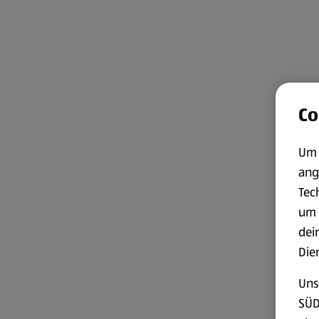
Co
Um 
ang
Tec
um 
dei
Die
Uns
SÜD