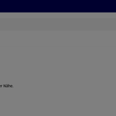
Rezepte und Tipps
Nachhaltigkeit
ALDI Services
er Nähe.