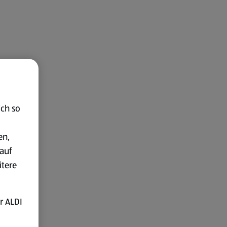
ich so
en,
auf
itere
r ALDI