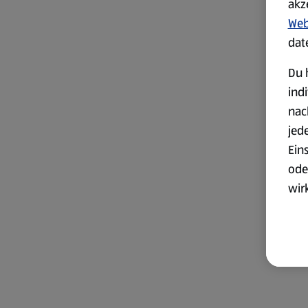
akz
Web
dat
Du 
ind
nac
jed
Ein
ode
wir
akt
wer
Weit
Dat
Übe