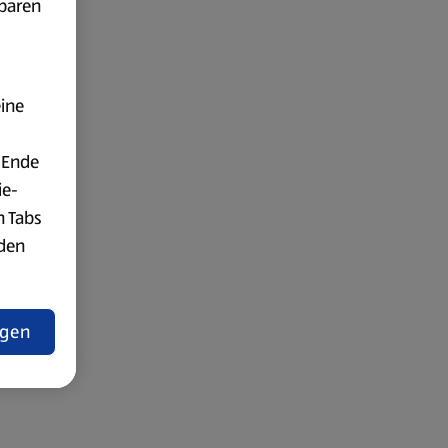
fbaren
eine
 Ende
ie-
n Tabs
rden
t
ngen