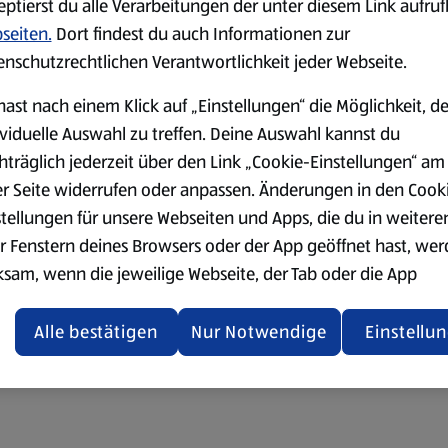
eptierst du alle Verarbeitungen der unter diesem Link aufru
seiten.
Dort findest du auch Informationen zur
enschutzrechtlichen Verantwortlichkeit jeder Webseite.
hast nach einem Klick auf „Einstellungen“ die Möglichkeit, d
ividuelle Auswahl zu treffen. Deine Auswahl kannst du
hträglich jederzeit über den Link „Cookie-Einstellungen“ am
er Seite widerrufen oder anpassen. Änderungen in den Cook
stellungen für unsere Webseiten und Apps, die du in weitere
r Fenstern deines Browsers oder der App geöffnet hast, we
ksam, wenn die jeweilige Webseite, der Tab oder die App
ualisiert oder geschlossen und anschließend wieder geöffne
den.
Alle bestätigen
Nur Notwendige
Einstellu
ere Informationen stellen wir dir in unserer
enschutzerklärung zur Verfügung.
rsicht der Webseitenbetreiber und Datenschutzerklärungen