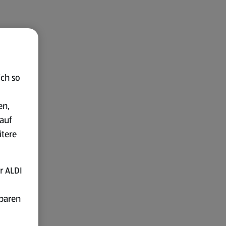
ich so
en,
auf
itere
r ALDI
fbaren