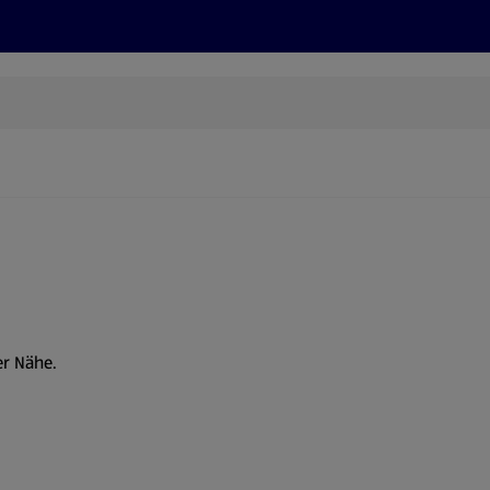
Rezepte und Tipps
Nachhaltigkeit
ALDI Services
er Nähe.