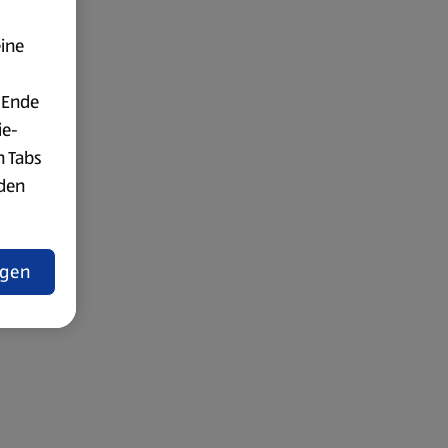
eine
 Ende
ie-
n Tabs
rden
t
ngen