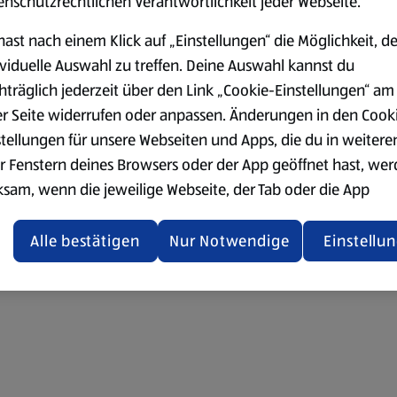
enschutzrechtlichen Verantwortlichkeit jeder Webseite.
hast nach einem Klick auf „Einstellungen“ die Möglichkeit, d
ividuelle Auswahl zu treffen. Deine Auswahl kannst du
hträglich jederzeit über den Link „Cookie-Einstellungen“ am
er Seite widerrufen oder anpassen. Änderungen in den Cook
stellungen für unsere Webseiten und Apps, die du in weitere
r Fenstern deines Browsers oder der App geöffnet hast, we
ksam, wenn die jeweilige Webseite, der Tab oder die App
ualisiert oder geschlossen und anschließend wieder geöffne
den.
Alle bestätigen
Nur Notwendige
Einstellu
ere Informationen stellen wir dir in unserer
enschutzerklärung zur Verfügung.
rsicht der Webseitenbetreiber und Datenschutzerklärungen