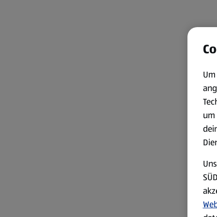
Co
Um 
ang
Tec
um 
dei
Die
Uns
SÜD
akz
Web