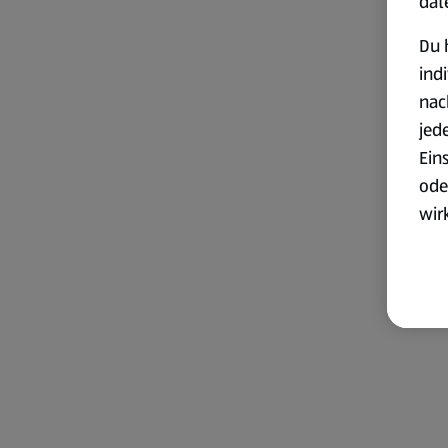
dat
Du 
ind
nac
jed
Ein
ode
wir
akt
wer
Weit
Dat
Übe