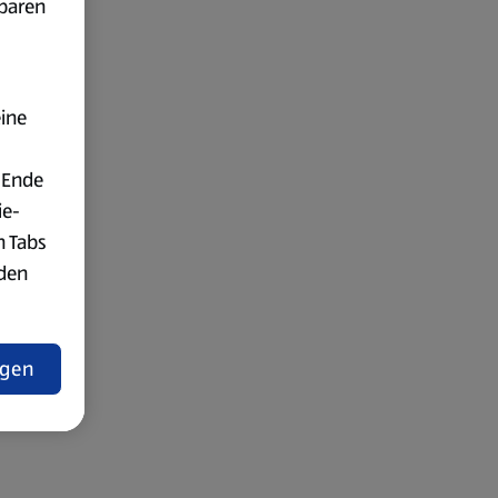
fbaren
eine
 Ende
ie-
n Tabs
rden
t
ngen