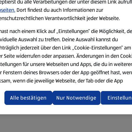
eptierst du alle Verarbeitungen der unter diesem Link aufru
seiten.
Dort findest du auch Informationen zur
enschutzrechtlichen Verantwortlichkeit jeder Webseite.
hast nach einem Klick auf „Einstellungen“ die Möglichkeit, d
ividuelle Auswahl zu treffen. Deine Auswahl kannst du
hträglich jederzeit über den Link „Cookie-Einstellungen“ am
er Seite widerrufen oder anpassen. Änderungen in den Cook
stellungen für unsere Webseiten und Apps, die du in weitere
r Fenstern deines Browsers oder der App geöffnet hast, we
ksam, wenn die jeweilige Webseite, der Tab oder die App
ualisiert oder geschlossen und anschließend wieder geöffne
den.
Alle bestätigen
Nur Notwendige
Einstellu
ere Informationen stellen wir dir in unserer
enschutzerklärung zur Verfügung.
rsicht der Webseitenbetreiber und Datenschutzerklärungen