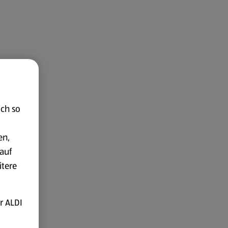
ich so
en,
auf
itere
r ALDI