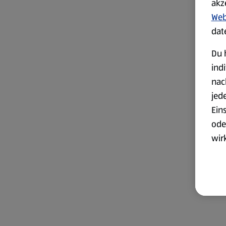
akz
Web
dat
Du 
ind
nac
jed
Ein
ode
wir
akt
wer
Weit
Dat
Übe