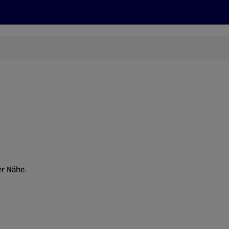
Rezepte und Tipps
Nachhaltigkeit
ALDI Services
er Nähe.