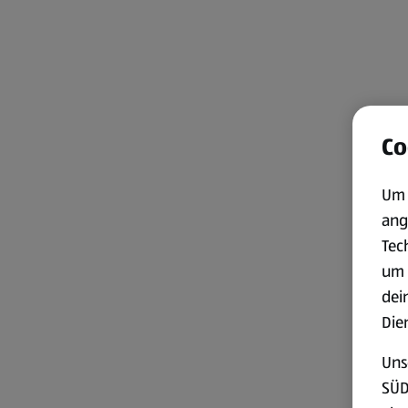
Co
Um 
ang
Tec
um 
dei
Die
Uns
SÜD