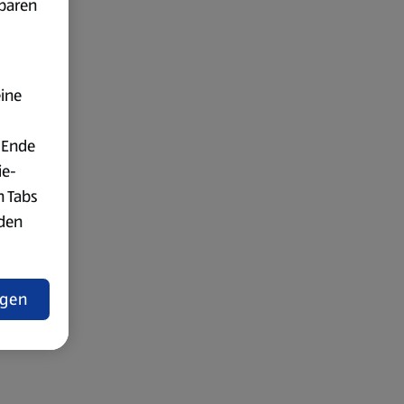
fbaren
eine
 Ende
ie-
n Tabs
rden
t
ngen