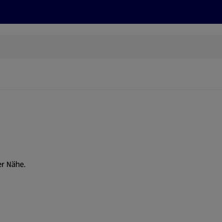
Rezepte und Tipps
Nachhaltigkeit
ALDI Services
er Nähe.