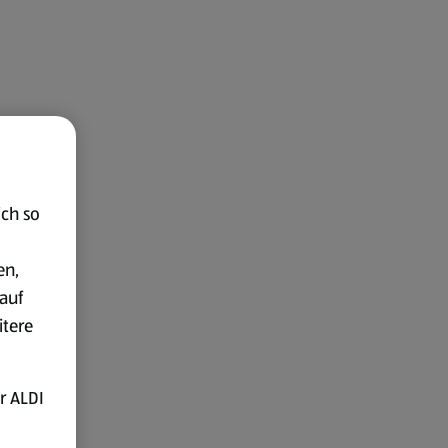
ich so
en,
auf
itere
r ALDI