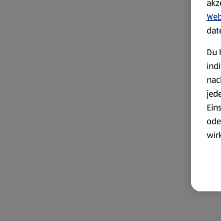
akz
Web
dat
Du 
ind
nac
jed
Ein
ode
wir
akt
wer
Weit
Dat
Übe