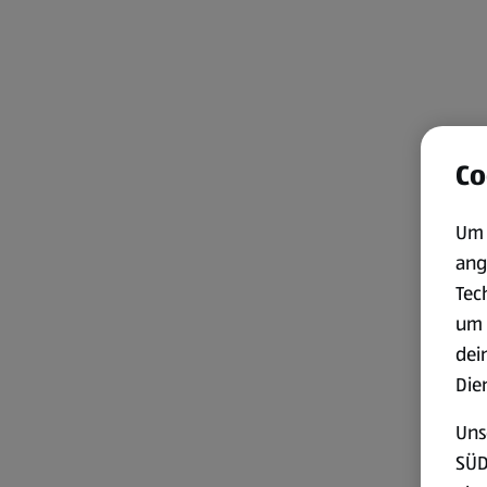
Co
Um 
ang
Tec
um 
dei
Die
Uns
SÜD