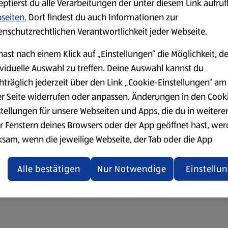
eptierst du alle Verarbeitungen der unter diesem Link aufru
seiten.
Dort findest du auch Informationen zur
enschutzrechtlichen Verantwortlichkeit jeder Webseite.
hast nach einem Klick auf „Einstellungen“ die Möglichkeit, d
ividuelle Auswahl zu treffen. Deine Auswahl kannst du
hträglich jederzeit über den Link „Cookie-Einstellungen“ am
er Seite widerrufen oder anpassen. Änderungen in den Cook
stellungen für unsere Webseiten und Apps, die du in weitere
r Fenstern deines Browsers oder der App geöffnet hast, we
ksam, wenn die jeweilige Webseite, der Tab oder die App
ualisiert oder geschlossen und anschließend wieder geöffne
den.
Alle bestätigen
Nur Notwendige
Einstellu
ere Informationen stellen wir dir in unserer
enschutzerklärung zur Verfügung.
rsicht der Webseitenbetreiber und Datenschutzerklärungen