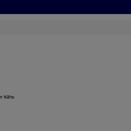
Rezepte und Tipps
Nachhaltigkeit
ALDI Services
er Nähe.