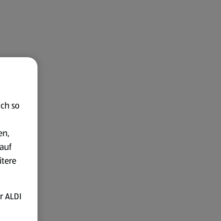
ich so
en,
auf
itere
r ALDI