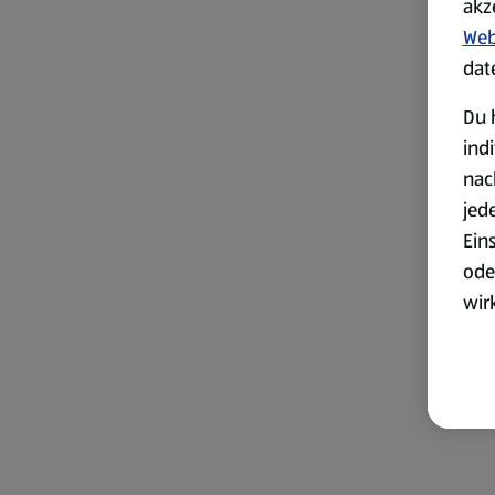
akz
Web
dat
Du 
ind
nac
jed
Ein
ode
wir
akt
wer
Weit
Dat
Übe