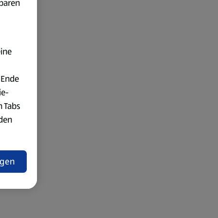
fbaren
eine
 Ende
ie-
n Tabs
rden
t
ngen