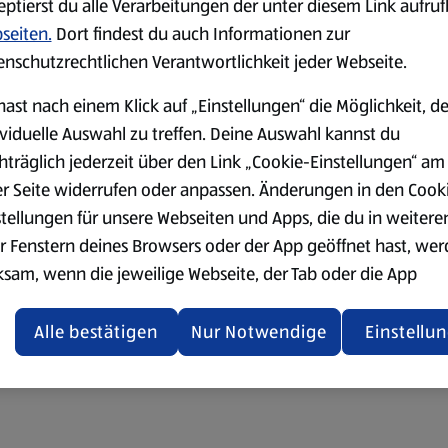
eptierst du alle Verarbeitungen der unter diesem Link aufru
seiten.
Dort findest du auch Informationen zur
enschutzrechtlichen Verantwortlichkeit jeder Webseite.
hast nach einem Klick auf „Einstellungen“ die Möglichkeit, d
ividuelle Auswahl zu treffen. Deine Auswahl kannst du
hträglich jederzeit über den Link „Cookie-Einstellungen“ am
er Seite widerrufen oder anpassen. Änderungen in den Cook
stellungen für unsere Webseiten und Apps, die du in weitere
r Fenstern deines Browsers oder der App geöffnet hast, we
ksam, wenn die jeweilige Webseite, der Tab oder die App
ualisiert oder geschlossen und anschließend wieder geöffne
den.
Alle bestätigen
Nur Notwendige
Einstellu
ere Informationen stellen wir dir in unserer
enschutzerklärung zur Verfügung.
rsicht der Webseitenbetreiber und Datenschutzerklärungen