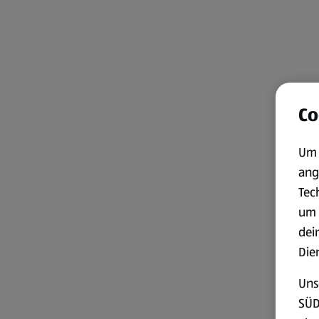
Co
Um 
ang
Tec
um 
dei
Die
Uns
SÜD