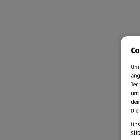
Co
Um 
ang
Tec
um 
dei
Die
Uns
SÜD