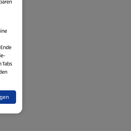
fbaren
eine
 Ende
ie-
n Tabs
rden
t
ngen