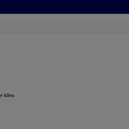
Rezepte und Tipps
Nachhaltigkeit
ALDI Services
er Nähe.