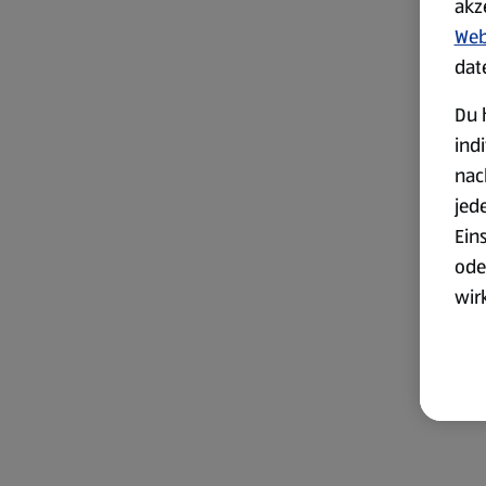
akz
Web
dat
Du 
ind
nac
jed
Ein
ode
wir
akt
wer
Weit
Dat
Übe