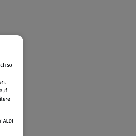
ich so
en,
auf
itere
r ALDI