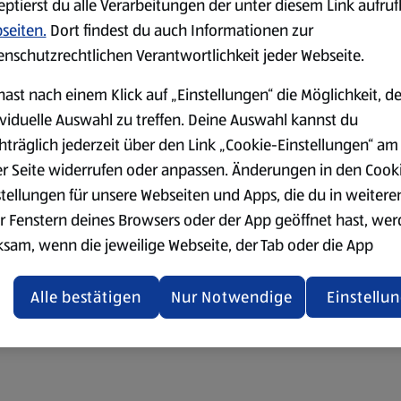
eptierst du alle Verarbeitungen der unter diesem Link aufru
seiten.
Dort findest du auch Informationen zur
enschutzrechtlichen Verantwortlichkeit jeder Webseite.
hast nach einem Klick auf „Einstellungen“ die Möglichkeit, d
ividuelle Auswahl zu treffen. Deine Auswahl kannst du
hträglich jederzeit über den Link „Cookie-Einstellungen“ am
er Seite widerrufen oder anpassen. Änderungen in den Cook
stellungen für unsere Webseiten und Apps, die du in weitere
r Fenstern deines Browsers oder der App geöffnet hast, we
ksam, wenn die jeweilige Webseite, der Tab oder die App
ualisiert oder geschlossen und anschließend wieder geöffne
den.
Alle bestätigen
Nur Notwendige
Einstellu
ere Informationen stellen wir dir in unserer
enschutzerklärung zur Verfügung.
rsicht der Webseitenbetreiber und Datenschutzerklärungen