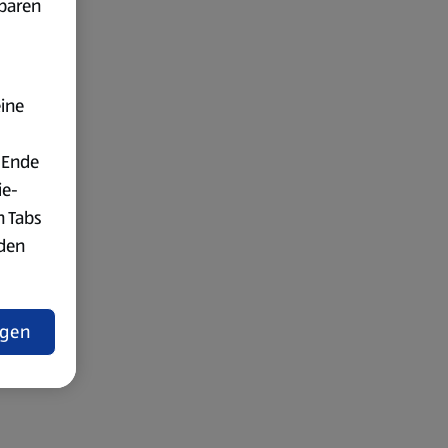
fbaren
eine
 Ende
ie-
n Tabs
rden
t
ngen