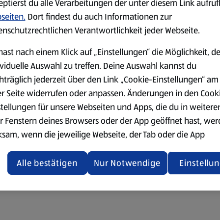
eptierst du alle Verarbeitungen der unter diesem Link aufru
seiten.
Dort findest du auch Informationen zur
enschutzrechtlichen Verantwortlichkeit jeder Webseite.
hast nach einem Klick auf „Einstellungen“ die Möglichkeit, d
ividuelle Auswahl zu treffen. Deine Auswahl kannst du
hträglich jederzeit über den Link „Cookie-Einstellungen“ am
er Seite widerrufen oder anpassen. Änderungen in den Cook
stellungen für unsere Webseiten und Apps, die du in weitere
r Fenstern deines Browsers oder der App geöffnet hast, we
ksam, wenn die jeweilige Webseite, der Tab oder die App
ualisiert oder geschlossen und anschließend wieder geöffne
den.
Alle bestätigen
Nur Notwendige
Einstellu
ere Informationen stellen wir dir in unserer
enschutzerklärung zur Verfügung.
rsicht der Webseitenbetreiber und Datenschutzerklärungen