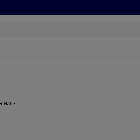
Rezepte und Tipps
Nachhaltigkeit
ALDI Services
er Nähe.