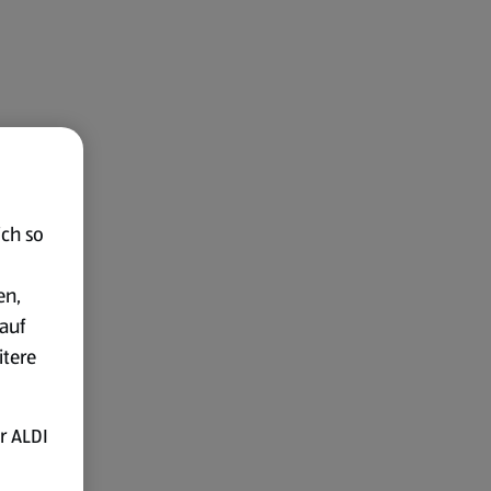
ich so
en,
auf
itere
r ALDI