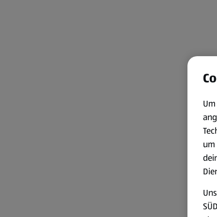
Co
Um 
ang
Tec
um 
dei
Die
Uns
SÜD