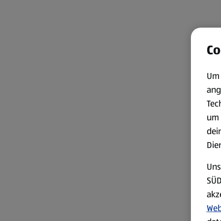
Co
Um 
ang
Tec
um 
dei
Die
Uns
SÜD
akz
Web