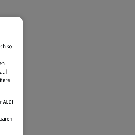
ich so
en,
auf
itere
r ALDI
fbaren