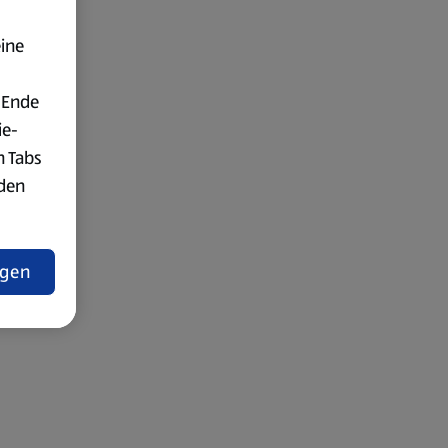
eine
 Ende
ie-
n Tabs
rden
t
ngen