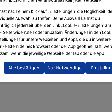
enschutzrechtlichen Verantwortlichkeit jeder Webseite.
hast nach einem Klick auf „Einstellungen“ die Möglichkeit, d
ividuelle Auswahl zu treffen. Deine Auswahl kannst du
hträglich jederzeit über den Link „Cookie-Einstellungen“ am
er Seite widerrufen oder anpassen. Änderungen in den Cook
stellungen für unsere Webseiten und Apps, die du in weitere
r Fenstern deines Browsers oder der App geöffnet hast, we
ksam, wenn die jeweilige Webseite, der Tab oder die App
ualisiert oder geschlossen und anschließend wieder geöffne
den.
Alle bestätigen
Nur Notwendige
Einstellu
ere Informationen stellen wir dir in unserer
enschutzerklärung zur Verfügung.
rsicht der Webseitenbetreiber und Datenschutzerklärungen