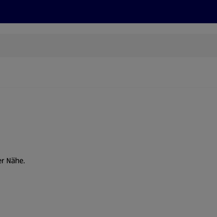
Rezepte und Tipps
Nachhaltigkeit
ALDI Services
er Nähe.