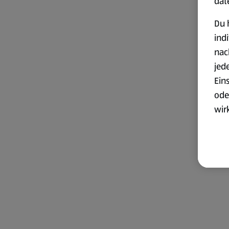
dat
Du 
ind
nac
jed
Ein
ode
wir
akt
wer
Weit
Dat
Übe