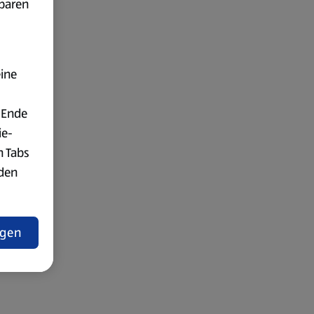
fbaren
eine
 Ende
ie-
n Tabs
rden
t
ngen