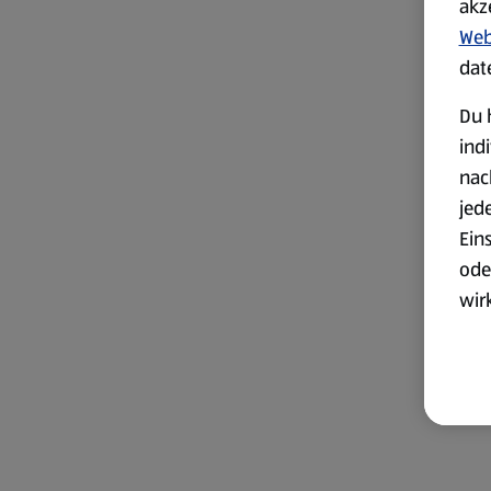
akz
Web
dat
Du 
ind
nac
jed
Ein
ode
wir
akt
wer
Weit
Dat
Übe