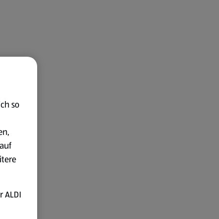
ich so
en,
auf
itere
r ALDI