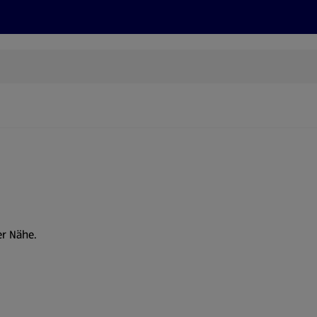
Rezepte und Tipps
Nachhaltigkeit
ALDI Services
er Nähe.