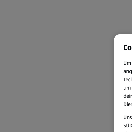
Co
Um 
ang
Tec
um 
dei
Die
Uns
SÜD