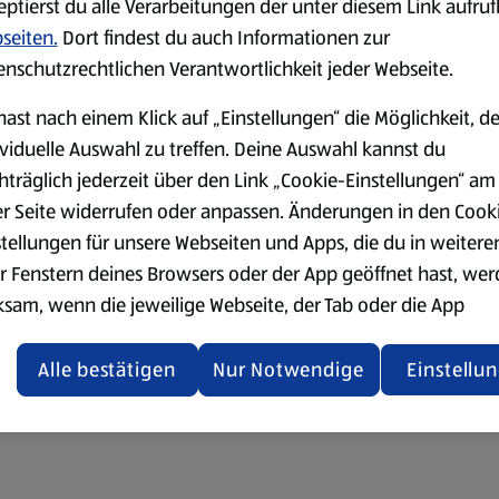
eptierst du alle Verarbeitungen der unter diesem Link aufru
seiten.
Dort findest du auch Informationen zur
enschutzrechtlichen Verantwortlichkeit jeder Webseite.
hast nach einem Klick auf „Einstellungen“ die Möglichkeit, d
ividuelle Auswahl zu treffen. Deine Auswahl kannst du
hträglich jederzeit über den Link „Cookie-Einstellungen“ am
er Seite widerrufen oder anpassen. Änderungen in den Cook
stellungen für unsere Webseiten und Apps, die du in weitere
r Fenstern deines Browsers oder der App geöffnet hast, we
ksam, wenn die jeweilige Webseite, der Tab oder die App
ualisiert oder geschlossen und anschließend wieder geöffne
den.
Alle bestätigen
Nur Notwendige
Einstellu
ere Informationen stellen wir dir in unserer
enschutzerklärung zur Verfügung.
rsicht der Webseitenbetreiber und Datenschutzerklärungen