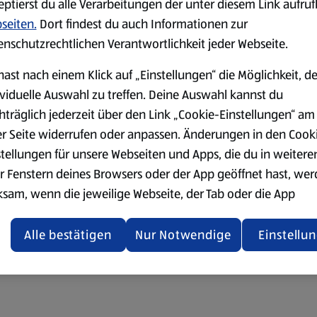
eptierst du alle Verarbeitungen der unter diesem Link aufru
seiten.
Dort findest du auch Informationen zur
enschutzrechtlichen Verantwortlichkeit jeder Webseite.
hast nach einem Klick auf „Einstellungen“ die Möglichkeit, d
ividuelle Auswahl zu treffen. Deine Auswahl kannst du
hträglich jederzeit über den Link „Cookie-Einstellungen“ am
er Seite widerrufen oder anpassen. Änderungen in den Cook
stellungen für unsere Webseiten und Apps, die du in weitere
r Fenstern deines Browsers oder der App geöffnet hast, we
ksam, wenn die jeweilige Webseite, der Tab oder die App
ualisiert oder geschlossen und anschließend wieder geöffne
den.
Alle bestätigen
Nur Notwendige
Einstellu
ere Informationen stellen wir dir in unserer
enschutzerklärung zur Verfügung.
rsicht der Webseitenbetreiber und Datenschutzerklärungen