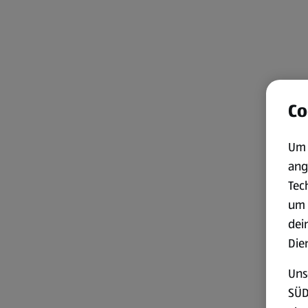
Co
Um 
ang
Tec
um 
dei
Die
Uns
SÜD