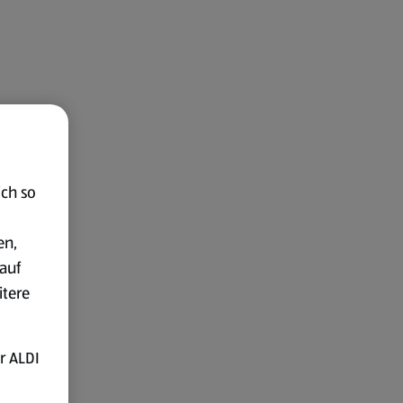
ich so
en,
auf
itere
r ALDI