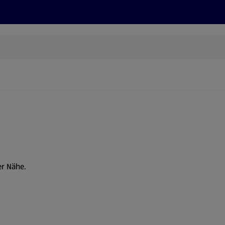
Rezepte und Tipps
Nachhaltigkeit
ALDI Services
er Nähe.