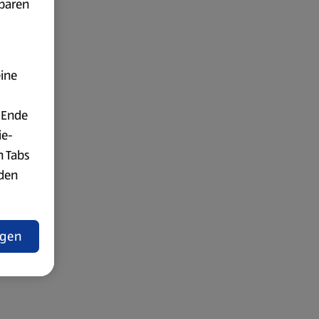
fbaren
eine
 Ende
ie-
n Tabs
rden
t
ngen