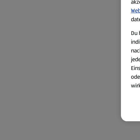
akz
Web
dat
Du 
ind
nac
jed
Ein
ode
wir
akt
wer
Weit
Dat
Übe