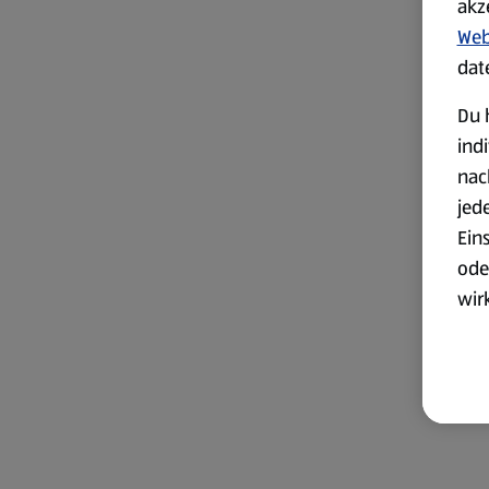
akz
Web
dat
Du 
ind
nac
jed
Ein
ode
wir
akt
wer
Weit
Dat
Übe