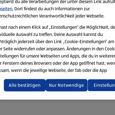
eptierst du alle Verarbeitungen der unter diesem Link aufru
seiten.
Dort findest du auch Informationen zur
enschutzrechtlichen Verantwortlichkeit jeder Webseite.
hast nach einem Klick auf „Einstellungen“ die Möglichkeit, d
ividuelle Auswahl zu treffen. Deine Auswahl kannst du
hträglich jederzeit über den Link „Cookie-Einstellungen“ am
er Seite widerrufen oder anpassen. Änderungen in den Cook
stellungen für unsere Webseiten und Apps, die du in weitere
r Fenstern deines Browsers oder der App geöffnet hast, we
ksam, wenn die jeweilige Webseite, der Tab oder die App
ualisiert oder geschlossen und anschließend wieder geöffne
den.
Alle bestätigen
Nur Notwendige
Einstellu
ere Informationen stellen wir dir in unserer
enschutzerklärung zur Verfügung.
rsicht der Webseitenbetreiber und Datenschutzerklärungen