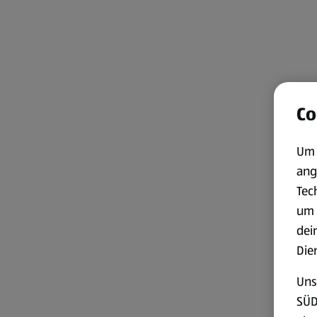
Co
Um 
ang
Tec
um 
dei
Die
Uns
SÜD