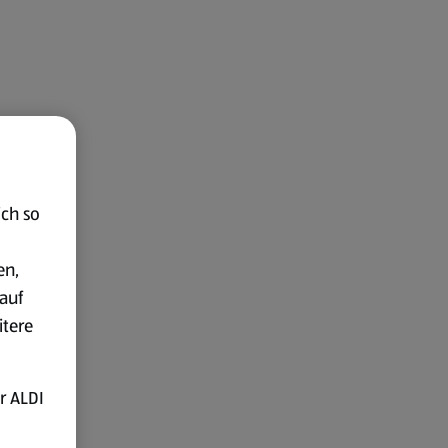
ich so
en,
auf
itere
r ALDI