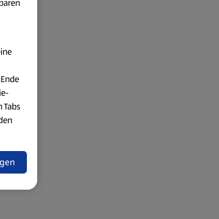
fbaren
eine
 Ende
ie-
n Tabs
rden
t
ngen