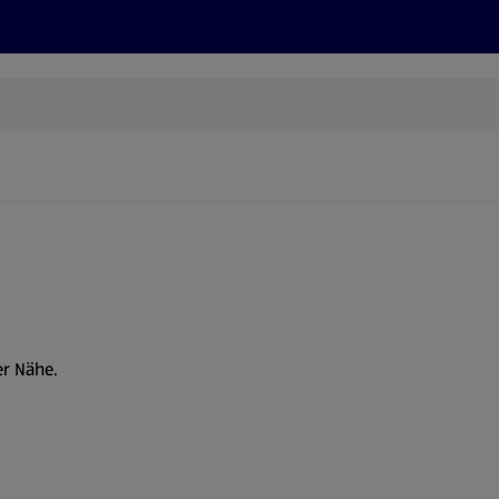
Rezepte und Tipps
Nachhaltigkeit
ALDI Services
er Nähe.