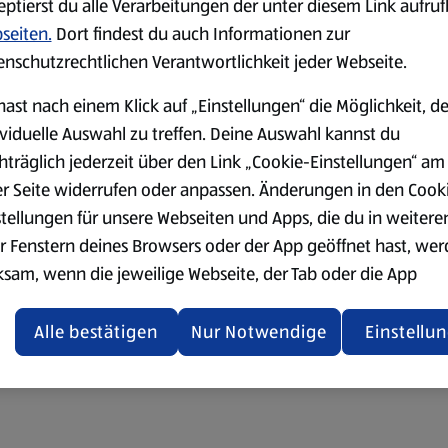
eptierst du alle Verarbeitungen der unter diesem Link aufru
seiten.
Dort findest du auch Informationen zur
enschutzrechtlichen Verantwortlichkeit jeder Webseite.
hast nach einem Klick auf „Einstellungen“ die Möglichkeit, d
ividuelle Auswahl zu treffen. Deine Auswahl kannst du
hträglich jederzeit über den Link „Cookie-Einstellungen“ am
er Seite widerrufen oder anpassen. Änderungen in den Cook
stellungen für unsere Webseiten und Apps, die du in weitere
r Fenstern deines Browsers oder der App geöffnet hast, we
ksam, wenn die jeweilige Webseite, der Tab oder die App
ualisiert oder geschlossen und anschließend wieder geöffne
den.
Alle bestätigen
Nur Notwendige
Einstellu
ere Informationen stellen wir dir in unserer
enschutzerklärung zur Verfügung.
rsicht der Webseitenbetreiber und Datenschutzerklärungen