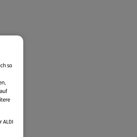
ich so
en,
auf
itere
r ALDI