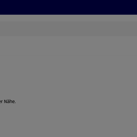
Rezepte und Tipps
Nachhaltigkeit
ALDI Services
er Nähe.