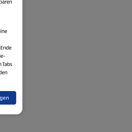
fbaren
eine
 Ende
ie-
n Tabs
rden
t
ngen