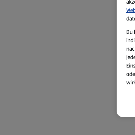
akz
Web
dat
Du 
ind
nac
jed
Ein
ode
wir
akt
wer
Weit
Dat
Übe