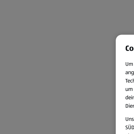
Co
Um 
ang
Tec
um 
dei
Die
Uns
SÜD