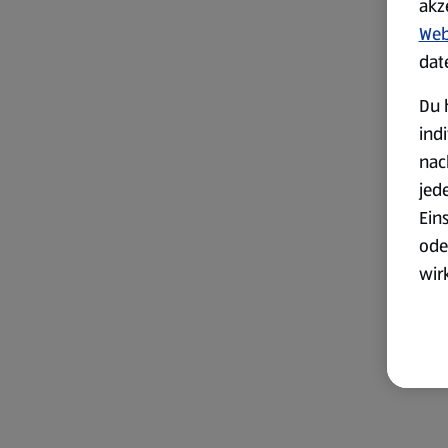
akz
Web
dat
Du 
ind
nac
jed
Ein
ode
wir
akt
wer
Weit
Dat
Übe