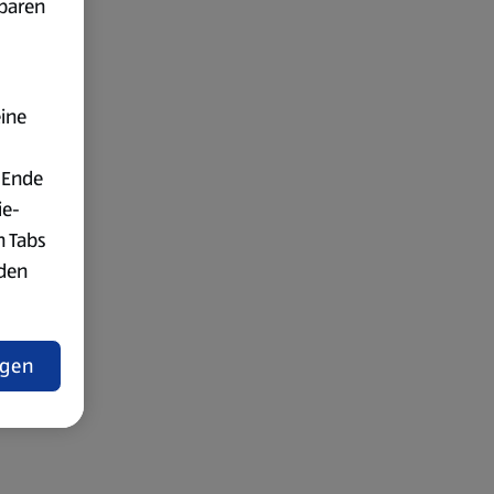
fbaren
eine
 Ende
ie-
n Tabs
rden
t
ngen