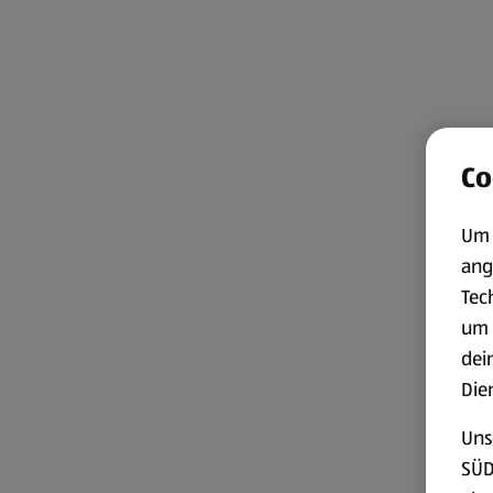
Co
Um 
ang
Tec
um 
dei
Die
Uns
SÜD