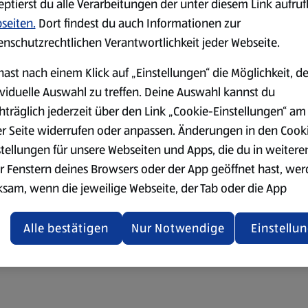
eptierst du alle Verarbeitungen der unter diesem Link aufru
seiten.
Dort findest du auch Informationen zur
enschutzrechtlichen Verantwortlichkeit jeder Webseite.
hast nach einem Klick auf „Einstellungen“ die Möglichkeit, d
ividuelle Auswahl zu treffen. Deine Auswahl kannst du
hträglich jederzeit über den Link „Cookie-Einstellungen“ am
er Seite widerrufen oder anpassen. Änderungen in den Cook
stellungen für unsere Webseiten und Apps, die du in weitere
r Fenstern deines Browsers oder der App geöffnet hast, we
ksam, wenn die jeweilige Webseite, der Tab oder die App
ualisiert oder geschlossen und anschließend wieder geöffne
den.
Alle bestätigen
Nur Notwendige
Einstellu
ere Informationen stellen wir dir in unserer
enschutzerklärung zur Verfügung.
rsicht der Webseitenbetreiber und Datenschutzerklärungen