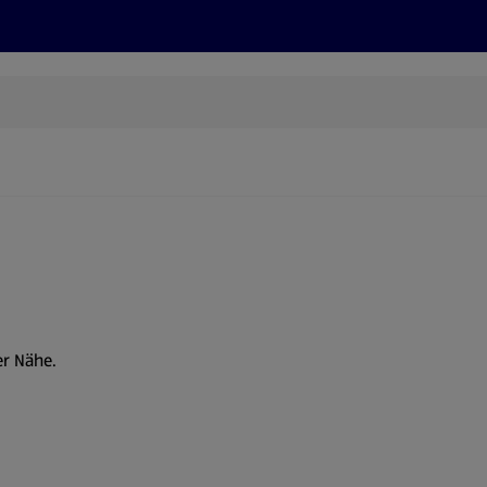
Rezepte und Tipps
Nachhaltigkeit
ALDI Services
er Nähe.