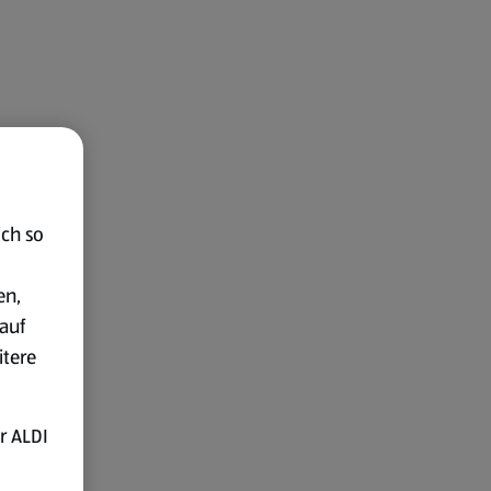
ich so
en,
auf
itere
r ALDI