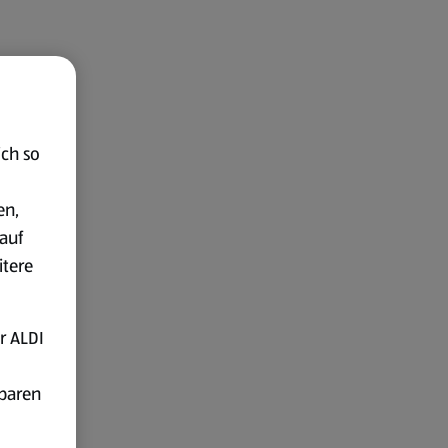
ich so
en,
auf
itere
r ALDI
fbaren