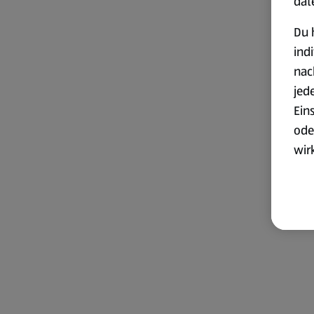
dat
Du 
ind
nac
jed
Ein
ode
wir
akt
wer
Weit
Dat
Übe