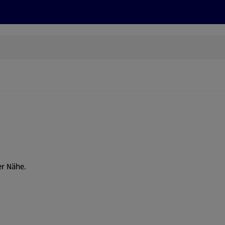
Rezepte und Tipps
Nachhaltigkeit
ALDI Services
er Nähe.