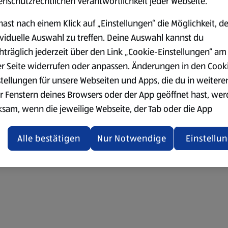
enschutzrechtlichen Verantwortlichkeit jeder Webseite.
hast nach einem Klick auf „Einstellungen“ die Möglichkeit, d
ividuelle Auswahl zu treffen. Deine Auswahl kannst du
hträglich jederzeit über den Link „Cookie-Einstellungen“ am
er Seite widerrufen oder anpassen. Änderungen in den Cook
stellungen für unsere Webseiten und Apps, die du in weitere
r Fenstern deines Browsers oder der App geöffnet hast, we
ksam, wenn die jeweilige Webseite, der Tab oder die App
ualisiert oder geschlossen und anschließend wieder geöffne
den.
Alle bestätigen
Nur Notwendige
Einstellu
ere Informationen stellen wir dir in unserer
enschutzerklärung zur Verfügung.
rsicht der Webseitenbetreiber und Datenschutzerklärungen