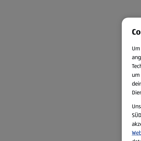
Co
Um 
ang
Tec
um 
dei
Die
Uns
SÜD
akz
Web