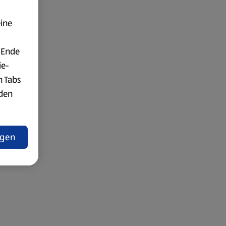
eine
 Ende
ie-
n Tabs
rden
t
ngen