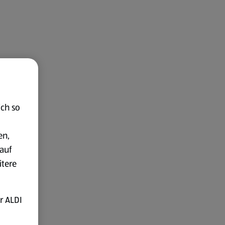
ich so
en,
auf
itere
r ALDI