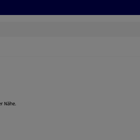
Rezepte und Tipps
Nachhaltigkeit
ALDI Services
er Nähe.