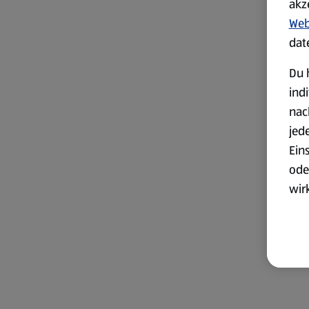
akz
Web
dat
Du 
ind
nac
jed
Ein
ode
wir
akt
wer
Weit
Dat
Übe