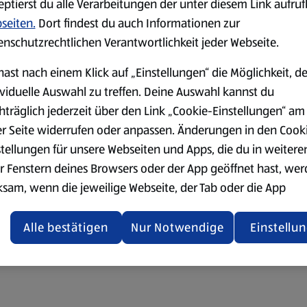
eptierst du alle Verarbeitungen der unter diesem Link aufru
seiten.
Dort findest du auch Informationen zur
enschutzrechtlichen Verantwortlichkeit jeder Webseite.
hast nach einem Klick auf „Einstellungen“ die Möglichkeit, d
ividuelle Auswahl zu treffen. Deine Auswahl kannst du
hträglich jederzeit über den Link „Cookie-Einstellungen“ am
er Seite widerrufen oder anpassen. Änderungen in den Cook
stellungen für unsere Webseiten und Apps, die du in weitere
r Fenstern deines Browsers oder der App geöffnet hast, we
ksam, wenn die jeweilige Webseite, der Tab oder die App
ualisiert oder geschlossen und anschließend wieder geöffne
den.
Alle bestätigen
Nur Notwendige
Einstellu
ere Informationen stellen wir dir in unserer
enschutzerklärung zur Verfügung.
rsicht der Webseitenbetreiber und Datenschutzerklärungen