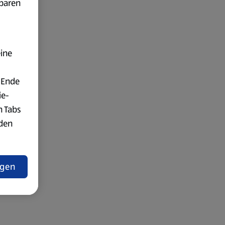
fbaren
eine
 Ende
ie-
n Tabs
rden
t
ngen