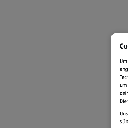
Co
Um 
ang
Tec
um 
dei
Die
Uns
SÜD