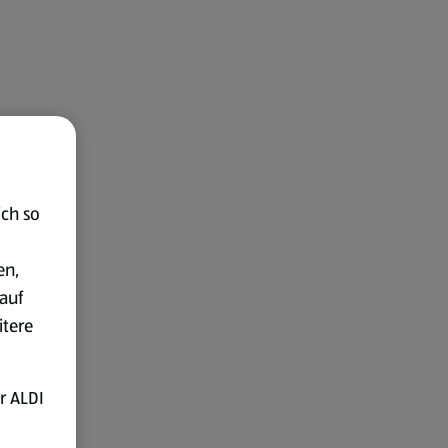
ich so
en,
auf
itere
r ALDI