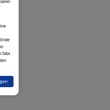
fbaren
eine
 Ende
ie-
n Tabs
rden
t
ngen