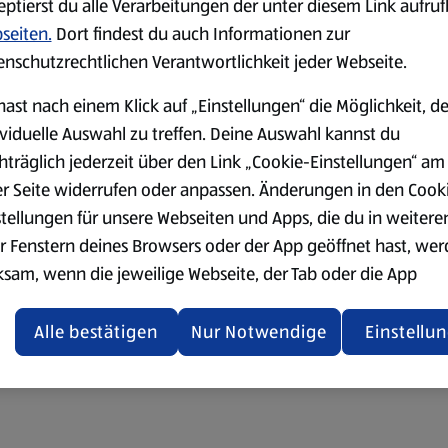
eptierst du alle Verarbeitungen der unter diesem Link aufru
seiten.
Dort findest du auch Informationen zur
enschutzrechtlichen Verantwortlichkeit jeder Webseite.
hast nach einem Klick auf „Einstellungen“ die Möglichkeit, d
ividuelle Auswahl zu treffen. Deine Auswahl kannst du
hträglich jederzeit über den Link „Cookie-Einstellungen“ am
er Seite widerrufen oder anpassen. Änderungen in den Cook
stellungen für unsere Webseiten und Apps, die du in weitere
r Fenstern deines Browsers oder der App geöffnet hast, we
ksam, wenn die jeweilige Webseite, der Tab oder die App
ualisiert oder geschlossen und anschließend wieder geöffne
den.
Alle bestätigen
Nur Notwendige
Einstellu
ere Informationen stellen wir dir in unserer
enschutzerklärung zur Verfügung.
rsicht der Webseitenbetreiber und Datenschutzerklärungen