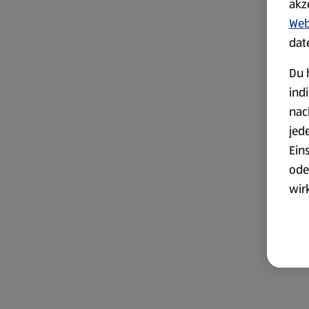
akz
Web
dat
Du 
ind
nac
jed
Ein
ode
wir
akt
wer
Weit
Dat
Übe