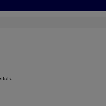
Rezepte und Tipps
Nachhaltigkeit
ALDI Services
er Nähe.