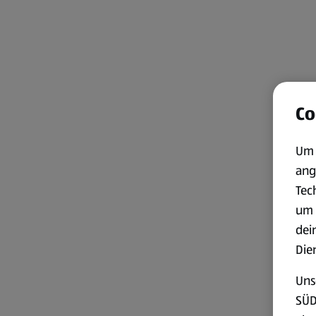
Co
Um 
ang
Tec
um 
dei
Die
Uns
SÜD