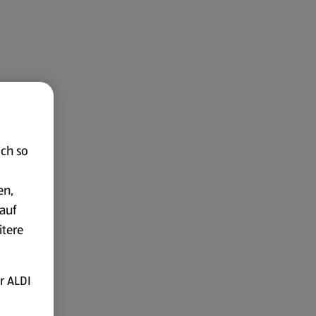
ich so
en,
auf
itere
r ALDI