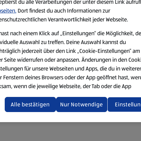
eptierst du alle Verarbeitungen der unter diesem Link aufru
seiten.
Dort findest du auch Informationen zur
enschutzrechtlichen Verantwortlichkeit jeder Webseite.
hast nach einem Klick auf „Einstellungen“ die Möglichkeit, d
ividuelle Auswahl zu treffen. Deine Auswahl kannst du
hträglich jederzeit über den Link „Cookie-Einstellungen“ am
er Seite widerrufen oder anpassen. Änderungen in den Cook
stellungen für unsere Webseiten und Apps, die du in weitere
r Fenstern deines Browsers oder der App geöffnet hast, we
ksam, wenn die jeweilige Webseite, der Tab oder die App
ualisiert oder geschlossen und anschließend wieder geöffne
den.
Alle bestätigen
Nur Notwendige
Einstellu
ere Informationen stellen wir dir in unserer
enschutzerklärung zur Verfügung.
rsicht der Webseitenbetreiber und Datenschutzerklärungen