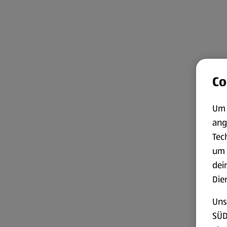
Co
Um 
ang
Tec
um 
dei
Die
Uns
SÜD