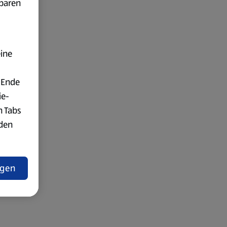
fbaren
eine
 Ende
ie-
n Tabs
rden
t
ngen