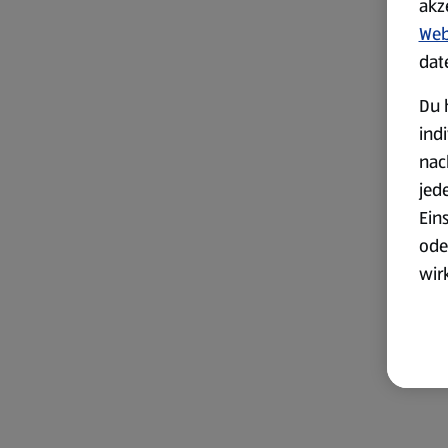
akz
Web
dat
Du 
ind
nac
jed
Ein
ode
wir
akt
wer
Weit
Dat
Übe