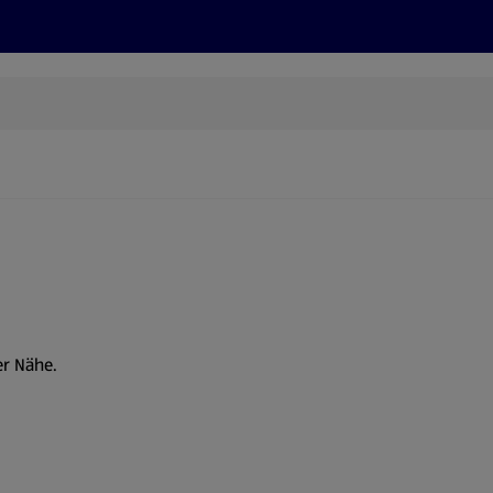
Rezepte und Tipps
Nachhaltigkeit
ALDI Services
er Nähe.