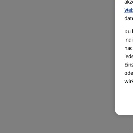
akz
Web
dat
Du 
ind
nac
jed
Ein
ode
wir
akt
wer
Weit
Dat
Übe