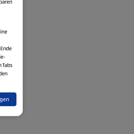
fbaren
eine
 Ende
ie-
n Tabs
rden
t
ngen