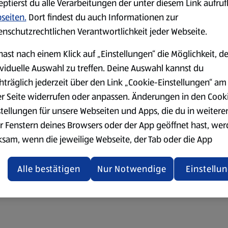
eptierst du alle Verarbeitungen der unter diesem Link aufru
seiten.
Dort findest du auch Informationen zur
enschutzrechtlichen Verantwortlichkeit jeder Webseite.
hast nach einem Klick auf „Einstellungen“ die Möglichkeit, d
ividuelle Auswahl zu treffen. Deine Auswahl kannst du
hträglich jederzeit über den Link „Cookie-Einstellungen“ am
er Seite widerrufen oder anpassen. Änderungen in den Cook
stellungen für unsere Webseiten und Apps, die du in weitere
r Fenstern deines Browsers oder der App geöffnet hast, we
ksam, wenn die jeweilige Webseite, der Tab oder die App
ualisiert oder geschlossen und anschließend wieder geöffne
den.
Alle bestätigen
Nur Notwendige
Einstellu
ere Informationen stellen wir dir in unserer
enschutzerklärung zur Verfügung.
rsicht der Webseitenbetreiber und Datenschutzerklärungen