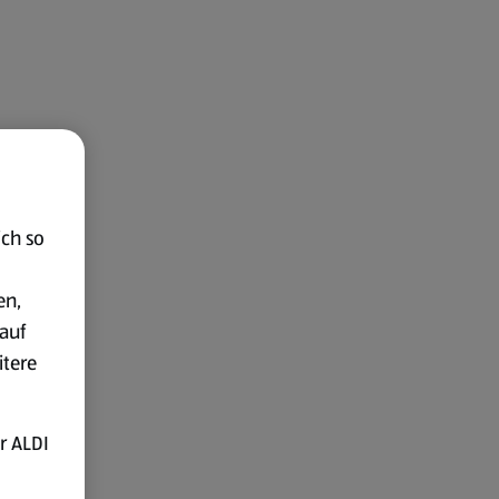
ich so
en,
auf
itere
r ALDI