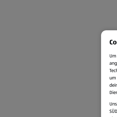
Co
Um 
ang
Tec
um 
dei
Die
Uns
SÜD