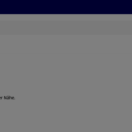
Rezepte und Tipps
Nachhaltigkeit
ALDI Services
er Nähe.