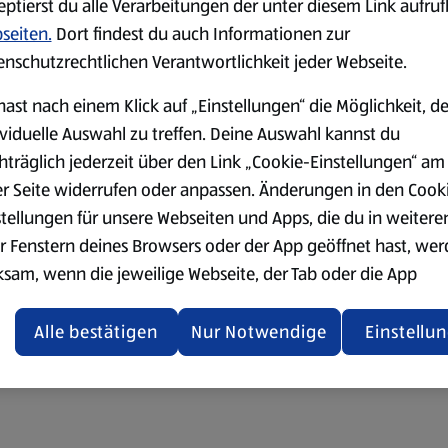
eptierst du alle Verarbeitungen der unter diesem Link aufru
seiten.
Dort findest du auch Informationen zur
enschutzrechtlichen Verantwortlichkeit jeder Webseite.
hast nach einem Klick auf „Einstellungen“ die Möglichkeit, d
ividuelle Auswahl zu treffen. Deine Auswahl kannst du
hträglich jederzeit über den Link „Cookie-Einstellungen“ am
er Seite widerrufen oder anpassen. Änderungen in den Cook
stellungen für unsere Webseiten und Apps, die du in weitere
r Fenstern deines Browsers oder der App geöffnet hast, we
ksam, wenn die jeweilige Webseite, der Tab oder die App
ualisiert oder geschlossen und anschließend wieder geöffne
den.
Alle bestätigen
Nur Notwendige
Einstellu
ere Informationen stellen wir dir in unserer
enschutzerklärung zur Verfügung.
rsicht der Webseitenbetreiber und Datenschutzerklärungen