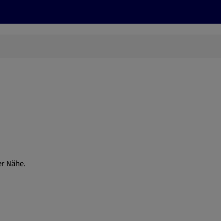
Rezepte und Tipps
Nachhaltigkeit
ALDI Services
er Nähe.