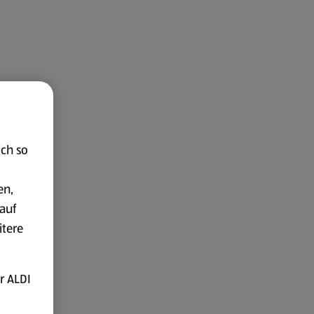
ich so
en,
auf
itere
r ALDI