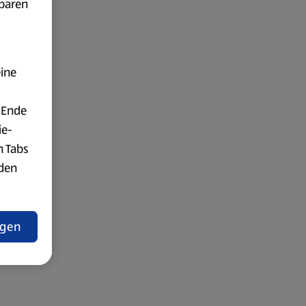
fbaren
eine
 Ende
ie-
n Tabs
rden
t
ngen