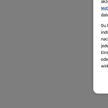
akz
Web
dat
Du 
ind
nac
jed
Ein
ode
wir
akt
wer
Weit
Dat
Übe