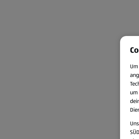
Co
Um 
ang
Tec
um 
dei
Die
Uns
SÜD