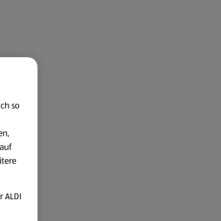
ich so
en,
auf
itere
r ALDI