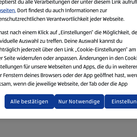
eptierst du alle Verarbeitungen der unter diesem Link aufru
seiten.
Dort findest du auch Informationen zur
enschutzrechtlichen Verantwortlichkeit jeder Webseite.
hast nach einem Klick auf „Einstellungen“ die Möglichkeit, d
ividuelle Auswahl zu treffen. Deine Auswahl kannst du
hträglich jederzeit über den Link „Cookie-Einstellungen“ am
er Seite widerrufen oder anpassen. Änderungen in den Cook
stellungen für unsere Webseiten und Apps, die du in weitere
r Fenstern deines Browsers oder der App geöffnet hast, we
ksam, wenn die jeweilige Webseite, der Tab oder die App
ualisiert oder geschlossen und anschließend wieder geöffne
den.
Alle bestätigen
Nur Notwendige
Einstellu
ere Informationen stellen wir dir in unserer
enschutzerklärung zur Verfügung.
rsicht der Webseitenbetreiber und Datenschutzerklärungen