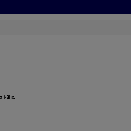
Rezepte und Tipps
Nachhaltigkeit
ALDI Services
er Nähe.