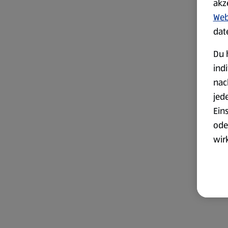
akz
Web
dat
Du 
ind
nac
jed
Ein
ode
wir
akt
wer
Weit
Dat
Übe