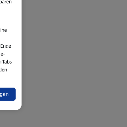
fbaren
eine
 Ende
ie-
n Tabs
rden
t
ngen