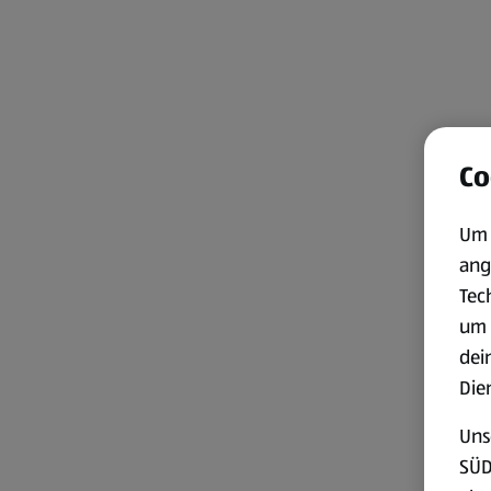
Co
Um 
ang
Tec
um 
dei
Die
Uns
SÜD