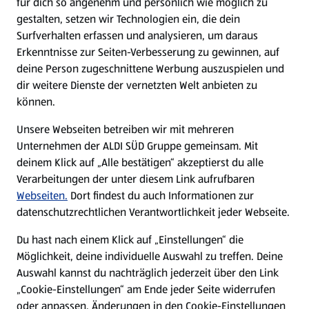
für dich so angenehm und persönlich wie möglich zu
gestalten, setzen wir Technologien ein, die dein
Eigenmarken
Surfverhalten erfassen und analysieren, um daraus
Erkenntnisse zur Seiten-Verbesserung zu gewinnen, auf
ALDI Services
deine Person zugeschnittene Werbung auszuspielen und
dir weitere Dienste der vernetzten Welt anbieten zu
können.
Newsletter
Unsere Webseiten betreiben wir mit mehreren
WhatsApp
Unternehmen der ALDI SÜD Gruppe gemeinsam. Mit
deinem Klick auf „Alle bestätigen“ akzeptierst du alle
Verarbeitungen der unter diesem Link aufrufbaren
Über ALDI SÜD
Webseiten.
Dort findest du auch Informationen zur
datenschutzrechtlichen Verantwortlichkeit jeder Webseite.
Filialen
Du hast nach einem Klick auf „Einstellungen“ die
Möglichkeit, deine individuelle Auswahl zu treffen. Deine
E-Ladestationen
Auswahl kannst du nachträglich jederzeit über den Link
„Cookie-Einstellungen“ am Ende jeder Seite widerrufen
oder anpassen. Änderungen in den Cookie-Einstellungen
Nachhaltigkeit