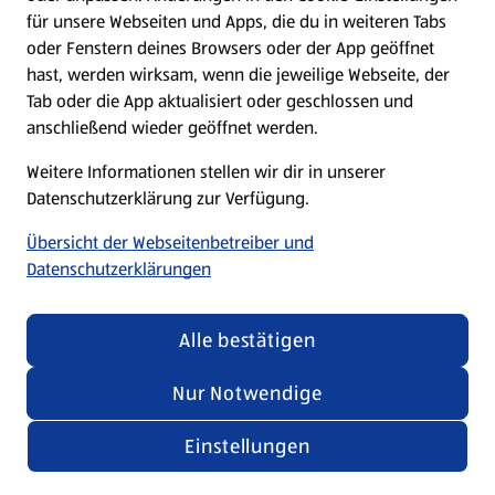
für unsere Webseiten und Apps, die du in weiteren Tabs
oder Fenstern deines Browsers oder der App geöffnet
Karriere
hast, werden wirksam, wenn die jeweilige Webseite, der
Tab oder die App aktualisiert oder geschlossen und
Presse
anschließend wieder geöffnet werden.
Weitere Informationen stellen wir dir in unserer
Hilfe & Kontakt
(öffnet in einem neuen Tab)
Datenschutzerklärung zur Verfügung.
Übersicht der Webseitenbetreiber und
Unternehmen
Datenschutzerklärungen
Folge uns hier:
Alle bestätigen
Nur Notwendige
Jetzt die ALDI SÜD App downloaden
Einstellungen