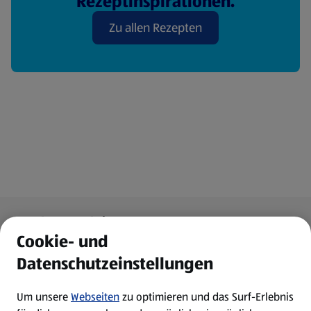
Rezeptinspirationen.
Zu allen Rezepten
Fußzeilenmenü - weitere Links
Angebote & Aktionen
Cookie- und
Angebote
Datenschutzeinstellungen
Um unsere
Webseiten
zu optimieren und das Surf-Erlebnis
Prospekte