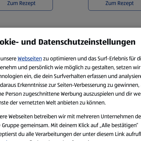
Zum Rezept
Zum Rezept
okie- und Datenschutzeinstellungen
ept
unsere
Webseiten
zu optimieren und das Surf-Erlebnis für d
enehm und persönlich wie möglich zu gestalten, setzen wir
ditionsreiche
italienische
hnologien ein, die dein Surfverhalten erfassen und analysier
t einer
würzigen
daraus Erkenntnisse zur Seiten-Verbesserung zu gewinnen, 
päter zwischen Lasagneplatten
chamelsauce
vorbereitet. Dazu
ne Person zugeschnittene Werbung auszuspielen und dir we
, um eine cremige Basis zu
nste der vernetzten Welt anbieten zu können.
diges Rühren dafür sorgt, dass
an
wird in die Sauce gestreut
ere Webseiten betreiben wir mit mehreren Unternehmen de
 Gruppe gemeinsam. Mit deinem Klick auf „Alle bestätigen“
eptierst du alle Verarbeitungen der unter diesem Link aufru
noch mehr Geschmack oder als