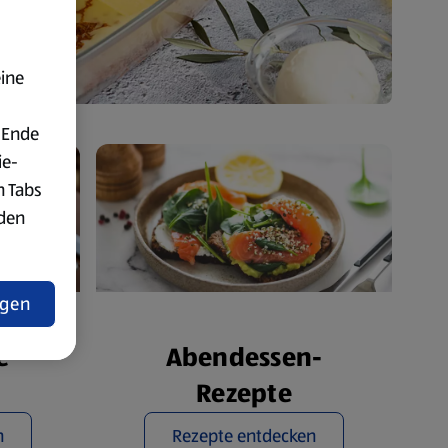
eine
 Ende
ie-
n Tabs
rden
t
ngen
Abendessen-
e
Rezepte
n
Rezepte entdecken