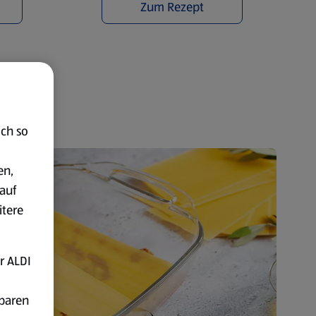
Zum Rezept
ich so
en,
auf
itere
r ALDI
fbaren