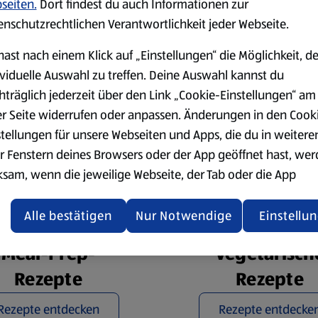
seiten.
Dort findest du auch Informationen zur
Note verleiht der Lasagne eine
enschutzrechtlichen Verantwortlichkeit jeder Webseite.
 lässt. Jede Schicht, von den
Sauce bis hin zur cremigen
hast nach einem Klick auf „Einstellungen“ die Möglichkeit, d
inert.
ividuelle Auswahl zu treffen. Deine Auswahl kannst du
hträglich jederzeit über den Link „Cookie-Einstellungen“ am
er Seite widerrufen oder anpassen. Änderungen in den Cook
stellungen für unsere Webseiten und Apps, die du in weitere
r Fenstern deines Browsers oder der App geöffnet hast, we
ksam, wenn die jeweilige Webseite, der Tab oder die App
ualisiert oder geschlossen und anschließend wieder geöffne
den.
Alle bestätigen
Nur Notwendige
Einstellu
ere Informationen stellen wir dir in unserer
Meal-Prep-
Vegetarisch
enschutzerklärung zur Verfügung.
Rezepte
Rezepte
rsicht der Webseitenbetreiber und Datenschutzerklärungen
Rezepte entdecken
Rezepte entdecke