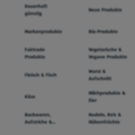
Dauerhaft
Neue Produkte
günstig
Markenprodukte
Bio-Produkte
Fairtrade
Vegetarische &
Produkte
Vegane Produkte
Wurst &
Fleisch & Fisch
Aufschnitt
Milchprodukte &
Käse
Eier
Backwaren,
Nudeln, Reis &
Aufstriche &
Hülsenfrüchte
Cerealien