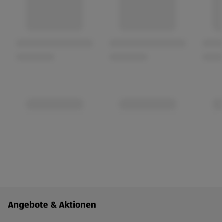
Fußzeilenmenü - weitere Links
Angebote & Aktionen