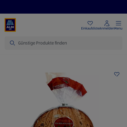
Angebote
Einkaufsliste
Anmelden
Menu
Suche