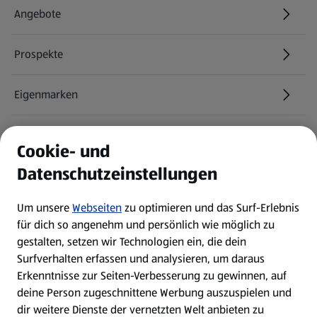
Angebote
Prospekte
Eigenmarken
ALDI Services
Cookie- und
Datenschutzeinstellungen
Newsletter
Um unsere
Webseiten
zu optimieren und das Surf-Erlebnis
WhatsApp
für dich so angenehm und persönlich wie möglich zu
gestalten, setzen wir Technologien ein, die dein
Surfverhalten erfassen und analysieren, um daraus
Über ALDI SÜD
Erkenntnisse zur Seiten-Verbesserung zu gewinnen, auf
deine Person zugeschnittene Werbung auszuspielen und
Filialen
dir weitere Dienste der vernetzten Welt anbieten zu