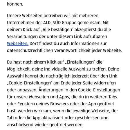
können.
E-Ladestationen
Unsere Webseiten betreiben wir mit mehreren
Unternehmen der ALDI SÜD Gruppe gemeinsam. Mit
Nachhaltigkeit
deinem Klick auf „Alle bestätigen“ akzeptierst du alle
Verarbeitungen der unter diesem Link aufrufbaren
Karriere
Webseiten.
Dort findest du auch Informationen zur
datenschutzrechtlichen Verantwortlichkeit jeder Webseite.
Presse
Du hast nach einem Klick auf „Einstellungen“ die
Möglichkeit, deine individuelle Auswahl zu treffen. Deine
Hilfe & Kontakt
Auswahl kannst du nachträglich jederzeit über den Link
(öffnet in einem neuen Tab)
„Cookie-Einstellungen“ am Ende jeder Seite widerrufen
oder anpassen. Änderungen in den Cookie-Einstellungen
Unternehmen
für unsere Webseiten und Apps, die du in weiteren Tabs
oder Fenstern deines Browsers oder der App geöffnet
hast, werden wirksam, wenn die jeweilige Webseite, der
Folge uns hier:
Tab oder die App aktualisiert oder geschlossen und
anschließend wieder geöffnet werden.