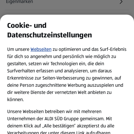
Eigenmarken
ALDI Services
Cookie- und
Datenschutzeinstellungen
Newsletter
Um unsere
Webseiten
zu optimieren und das Surf-Erlebnis
WhatsApp
für dich so angenehm und persönlich wie möglich zu
gestalten, setzen wir Technologien ein, die dein
Surfverhalten erfassen und analysieren, um daraus
Über ALDI SÜD
Erkenntnisse zur Seiten-Verbesserung zu gewinnen, auf
deine Person zugeschnittene Werbung auszuspielen und
Filialen
dir weitere Dienste der vernetzten Welt anbieten zu
können.
E-Ladestationen
Unsere Webseiten betreiben wir mit mehreren
Unternehmen der ALDI SÜD Gruppe gemeinsam. Mit
Nachhaltigkeit
deinem Klick auf „Alle bestätigen“ akzeptierst du alle
Verarbeitungen der unter diesem Link aufrufbaren