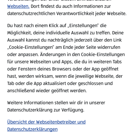
Karriere
Webseiten.
Dort findest du auch Informationen zur
datenschutzrechtlichen Verantwortlichkeit jeder Webseite.
Presse
Du hast nach einem Klick auf „Einstellungen“ die
Möglichkeit, deine individuelle Auswahl zu treffen. Deine
Hilfe & Kontakt
Auswahl kannst du nachträglich jederzeit über den Link
(öffnet in einem neuen Tab)
„Cookie-Einstellungen“ am Ende jeder Seite widerrufen
oder anpassen. Änderungen in den Cookie-Einstellungen
Unternehmen
für unsere Webseiten und Apps, die du in weiteren Tabs
oder Fenstern deines Browsers oder der App geöffnet
hast, werden wirksam, wenn die jeweilige Webseite, der
Folge uns hier:
Tab oder die App aktualisiert oder geschlossen und
anschließend wieder geöffnet werden.
Jetzt die ALDI SÜD App downloaden
Weitere Informationen stellen wir dir in unserer
Datenschutzerklärung zur Verfügung.
Übersicht der Webseitenbetreiber und
Datenschutzerklärungen