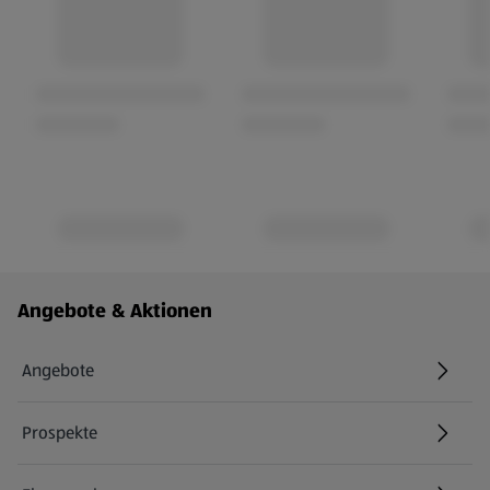
Fußzeilenmenü - weitere Links
Angebote & Aktionen
Angebote
Prospekte