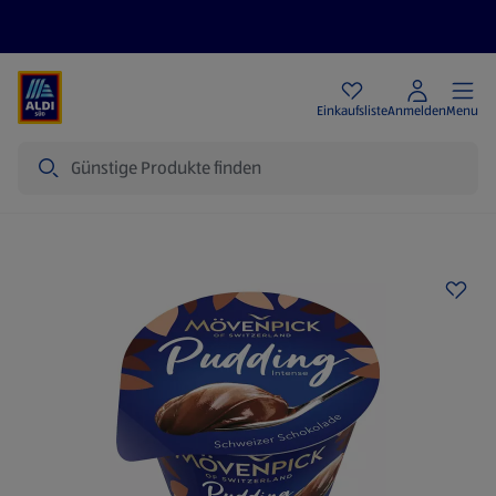
Angebote
Einkaufsliste
Anmelden
Menu
Suche