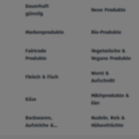
Dauerhaft
Neue Produkte
günstig
Markenprodukte
Bio-Produkte
Fairtrade
Vegetarische &
Produkte
Vegane Produkte
Wurst &
Fleisch & Fisch
Aufschnitt
Milchprodukte &
Käse
Eier
Backwaren,
Nudeln, Reis &
Aufstriche &
Hülsenfrüchte
Cerealien