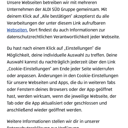
Unsere Webseiten betreiben wir mit mehreren
Unternehmen der ALDI SÜD Gruppe gemeinsam. Mit
Nachhaltigkeit
deinem Klick auf „Alle bestätigen“ akzeptierst du alle
Verarbeitungen der unter diesem Link aufrufbaren
Karriere
Webseiten.
Dort findest du auch Informationen zur
datenschutzrechtlichen Verantwortlichkeit jeder Webseite.
Presse
Du hast nach einem Klick auf „Einstellungen“ die
Möglichkeit, deine individuelle Auswahl zu treffen. Deine
Hilfe & Kontakt
Auswahl kannst du nachträglich jederzeit über den Link
(öffnet in einem neuen Tab)
„Cookie-Einstellungen“ am Ende jeder Seite widerrufen
oder anpassen. Änderungen in den Cookie-Einstellungen
Unternehmen
für unsere Webseiten und Apps, die du in weiteren Tabs
oder Fenstern deines Browsers oder der App geöffnet
hast, werden wirksam, wenn die jeweilige Webseite, der
Folge uns hier:
Tab oder die App aktualisiert oder geschlossen und
anschließend wieder geöffnet werden.
Jetzt die ALDI SÜD App downloaden
Weitere Informationen stellen wir dir in unserer