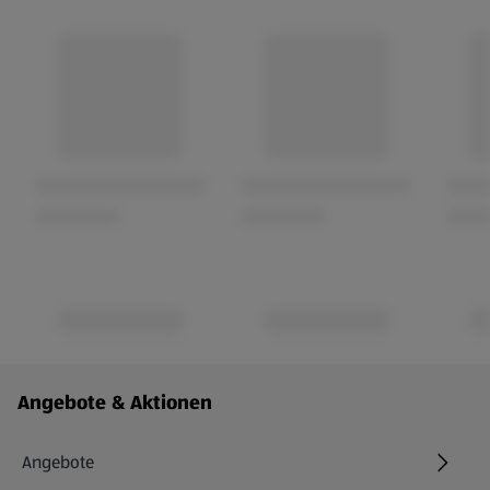
Fußzeilenmenü - weitere Links
Angebote & Aktionen
Angebote