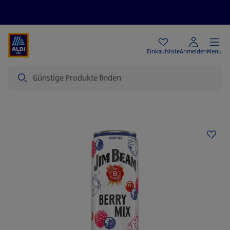
Angebote
Einkaufsliste
Anmelden
Menu
Suche