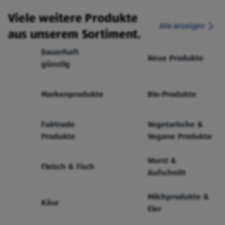
Viele weitere Produkte
Alle anzeigen
aus unserem Sortiment.
Dauerhaft
Neue Produkte
günstig
Markenprodukte
Bio-Produkte
Fairtrade
Vegetarische &
Produkte
Vegane Produkte
Wurst &
Fleisch & Fisch
Aufschnitt
Milchprodukte &
Käse
Eier