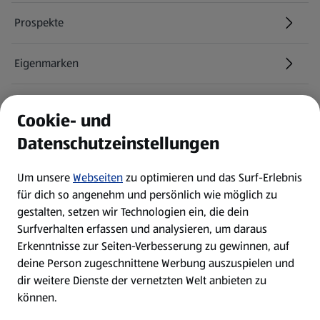
Prospekte
Eigenmarken
ALDI Services
Cookie- und
Datenschutzeinstellungen
Newsletter
Um unsere
Webseiten
zu optimieren und das Surf-Erlebnis
WhatsApp
für dich so angenehm und persönlich wie möglich zu
gestalten, setzen wir Technologien ein, die dein
Surfverhalten erfassen und analysieren, um daraus
Über ALDI SÜD
Erkenntnisse zur Seiten-Verbesserung zu gewinnen, auf
deine Person zugeschnittene Werbung auszuspielen und
Filialen
dir weitere Dienste der vernetzten Welt anbieten zu
können.
E-Ladestationen