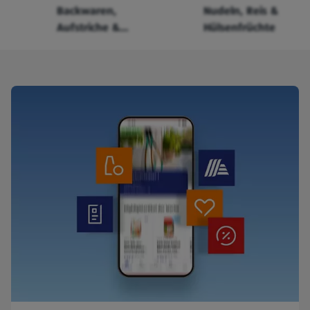
Backwaren,
Nudeln, Reis &
Aufstriche &
Hülsenfrüchte
Cerealien