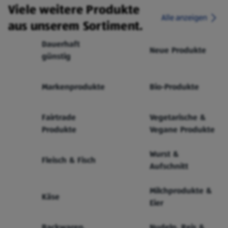
Viele weitere Produkte
Alle anzeigen
aus unserem Sortiment.
Dauerhaft
Neue Produkte
günstig
Markenprodukte
Bio-Produkte
Fairtrade
Vegetarische &
Produkte
Vegane Produkte
Wurst &
Fleisch & Fisch
Aufschnitt
Milchprodukte &
Käse
Eier
Backwaren,
Nudeln, Reis &