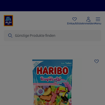
Angebote
Einkaufsliste
Anmelden
Menu
Suche