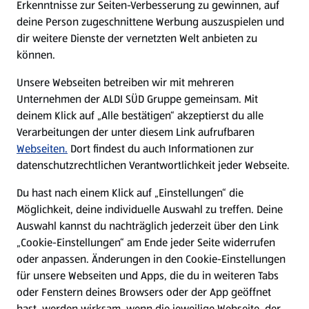
Erkenntnisse zur Seiten-Verbesserung zu gewinnen, auf
deine Person zugeschnittene Werbung auszuspielen und
Filialen
dir weitere Dienste der vernetzten Welt anbieten zu
können.
E-Ladestationen
Unsere Webseiten betreiben wir mit mehreren
Unternehmen der ALDI SÜD Gruppe gemeinsam. Mit
Nachhaltigkeit
deinem Klick auf „Alle bestätigen“ akzeptierst du alle
Verarbeitungen der unter diesem Link aufrufbaren
Karriere
Webseiten.
Dort findest du auch Informationen zur
datenschutzrechtlichen Verantwortlichkeit jeder Webseite.
Presse
Du hast nach einem Klick auf „Einstellungen“ die
Möglichkeit, deine individuelle Auswahl zu treffen. Deine
Hilfe & Kontakt
Auswahl kannst du nachträglich jederzeit über den Link
(öffnet in einem neuen Tab)
„Cookie-Einstellungen“ am Ende jeder Seite widerrufen
oder anpassen. Änderungen in den Cookie-Einstellungen
Unternehmen
für unsere Webseiten und Apps, die du in weiteren Tabs
oder Fenstern deines Browsers oder der App geöffnet
hast, werden wirksam, wenn die jeweilige Webseite, der