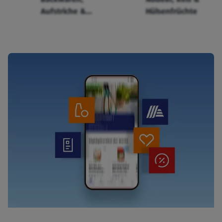
Aufstriche &
Hülsenfrüchte
Cerealien