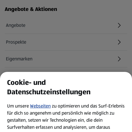
Fußzeilenmenü - weitere Links
Angebote & Aktionen
Angebote
Prospekte
Eigenmarken
ALDI Services
Cookie- und
Datenschutzeinstellungen
Newsletter
Um unsere
Webseiten
zu optimieren und das Surf-Erlebnis
WhatsApp
für dich so angenehm und persönlich wie möglich zu
gestalten, setzen wir Technologien ein, die dein
Surfverhalten erfassen und analysieren, um daraus
Über ALDI SÜD