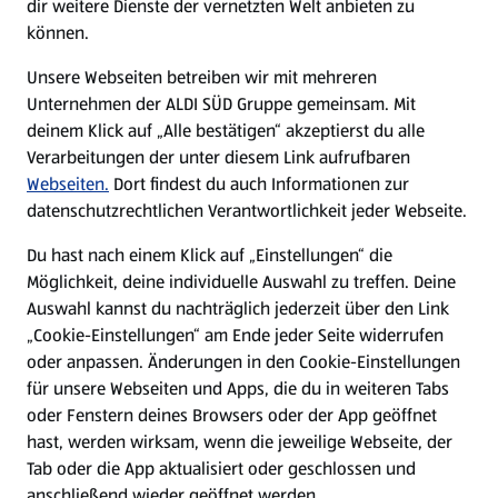
dir weitere Dienste der vernetzten Welt anbieten zu
können.
E-Ladestationen
Unsere Webseiten betreiben wir mit mehreren
Unternehmen der ALDI SÜD Gruppe gemeinsam. Mit
Nachhaltigkeit
deinem Klick auf „Alle bestätigen“ akzeptierst du alle
Verarbeitungen der unter diesem Link aufrufbaren
Karriere
Webseiten.
Dort findest du auch Informationen zur
datenschutzrechtlichen Verantwortlichkeit jeder Webseite.
Presse
Du hast nach einem Klick auf „Einstellungen“ die
Möglichkeit, deine individuelle Auswahl zu treffen. Deine
Hilfe & Kontakt
Auswahl kannst du nachträglich jederzeit über den Link
(öffnet in einem neuen Tab)
„Cookie-Einstellungen“ am Ende jeder Seite widerrufen
oder anpassen. Änderungen in den Cookie-Einstellungen
Unternehmen
für unsere Webseiten und Apps, die du in weiteren Tabs
oder Fenstern deines Browsers oder der App geöffnet
hast, werden wirksam, wenn die jeweilige Webseite, der
Folge uns hier:
Tab oder die App aktualisiert oder geschlossen und
anschließend wieder geöffnet werden.