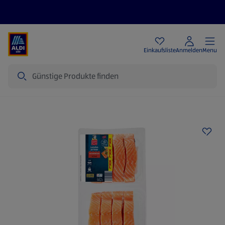
Angebote
Einkaufsliste
Anmelden
Menu
Suche