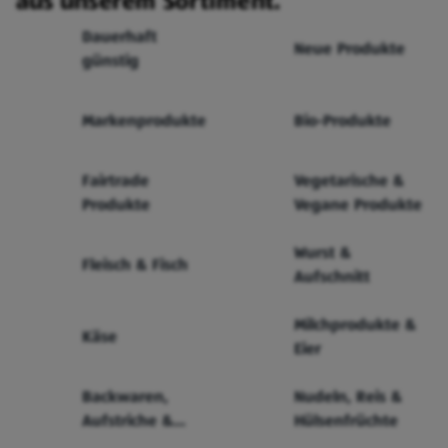
aus unserem Sortiment.
Dauerhaft
Neue Produkte
günstig
Markenprodukte
Bio-Produkte
Fairtrade
Vegetarische &
Produkte
Vegane Produkte
Wurst &
Fleisch & Fisch
Aufschnitt
Milchprodukte &
Käse
Eier
Backwaren,
Nudeln, Reis &
Aufstriche &
Hülsenfrüchte
Cerealien