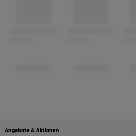
Fußzeilenmenü - weitere Links
Angebote & Aktionen