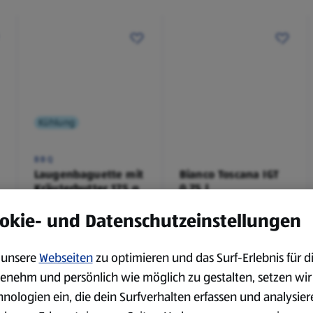
Kühlung
BBQ
Laugenbaguette mit
Bianco Toscana IGT
Kräuterbutter 175 g
0,75 l
0,18 kg
0,75 l
okie- und Datenschutzeinstellungen
(4,51 €/1 kg)
(3,72 €/1 l)
Spare 38 %
Spare 20 %
0,79 €
2,79 €
²
²
1,29 €
3,49 €
unsere
Webseiten
zu optimieren und das Surf-Erlebnis für d
enehm und persönlich wie möglich zu gestalten, setzen wir
hnologien ein, die dein Surfverhalten erfassen und analysier
serem Sortiment.