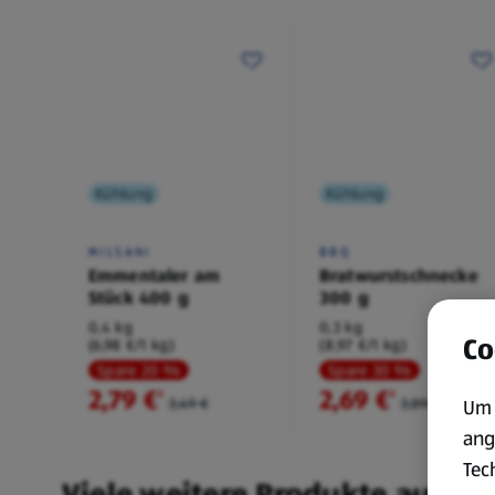
Kühlung
Kühlung
MILSANI
BBQ
Emmentaler am
Bratwurstschnecke
Stück 400 g
300 g
0,4 kg
0,3 kg
Co
(6,98 €/1 kg)
(8,97 €/1 kg)
Spare 20 %
Spare 30 %
2,79 €
2,69 €
²
²
3,49 €
3,89 €
Um 
ang
Tec
Viele weitere Produkte aus un