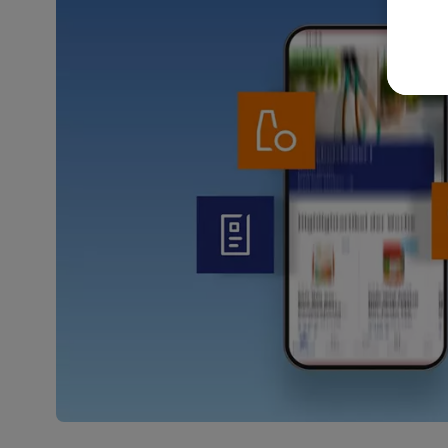
akt
wer
Weit
Dat
Übe