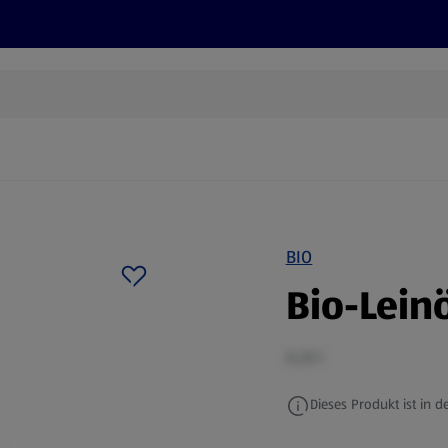
Rezepte und Tipps
Nachhaltigkeit
ALDI Services
BIO
Bio-Lein
0,25 l
Dieses Produkt ist in de