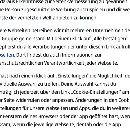
daraus Erkenntnisse zur Seiten-Verbesserung zu gewinnen, 
ne Person zugeschnittene Werbung auszuspielen und dir we
nste der vernetzten Welt anbieten zu können.
Markenprodukte
Bio-Produkte
ere Webseiten betreiben wir mit mehreren Unternehmen de
 Gruppe gemeinsam. Mit deinem Klick auf „Alle bestätigen“
eptierst du alle Verarbeitungen der unter diesem Link aufru
seiten.
Dort findest du auch Informationen zur
enschutzrechtlichen Verantwortlichkeit jeder Webseite.
Käse
Milchprodukte &
hast nach einem Klick auf „Einstellungen“ die Möglichkeit, d
Eier
ividuelle Auswahl zu treffen. Deine Auswahl kannst du
hträglich jederzeit über den Link „Cookie-Einstellungen“ am
er Seite widerrufen oder anpassen. Änderungen in den Cook
stellungen für unsere Webseiten und Apps, die du in weitere
r Fenstern deines Browsers oder der App geöffnet hast, we
ksam, wenn die jeweilige Webseite, der Tab oder die App