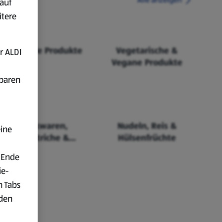
auf
itere
Fairtrade Produkte
Vegetarische &
r ALDI
Vegane Produkte
fbaren
Backwaren,
Nudeln, Reis &
eine
Aufstriche &
Hülsenfrüchte
Cerealien
 Ende
ie-
n Tabs
rden