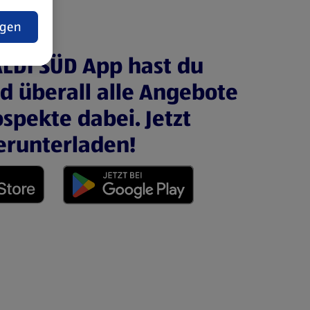
t
ngen
ALDI SÜD App hast du
nd überall alle Angebote
spekte dabei. Jetzt
erunterladen!
 neuen Tab)
(öffnet in einem neuen Tab)