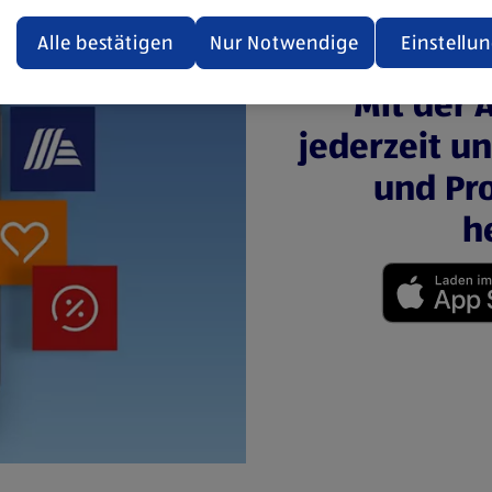
ualisiert oder geschlossen und anschließend wieder geöffne
den.
Alle bestätigen
Nur Notwendige
Einstellu
ere Informationen stellen wir dir in unserer
Mit der 
enschutzerklärung zur Verfügung.
jederzeit u
rsicht der Webseitenbetreiber und Datenschutzerklärungen
und Pro
h
(öffnet in einem