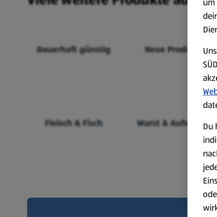
um 
dei
Die
Dauerhaft günstig
Neue Produkte
Uns
SÜD
akz
Web
dat
Fleisch & Fisch
Wurst & Aufschnitt
Du 
ind
nac
jed
Ein
ode
wir