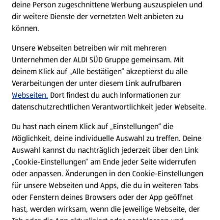
deine Person zugeschnittene Werbung auszuspielen und
Filialen
dir weitere Dienste der vernetzten Welt anbieten zu
können.
E-Ladestationen
Unsere Webseiten betreiben wir mit mehreren
Unternehmen der ALDI SÜD Gruppe gemeinsam. Mit
Nachhaltigkeit
deinem Klick auf „Alle bestätigen“ akzeptierst du alle
Verarbeitungen der unter diesem Link aufrufbaren
Karriere
Webseiten.
Dort findest du auch Informationen zur
datenschutzrechtlichen Verantwortlichkeit jeder Webseite.
Presse
Du hast nach einem Klick auf „Einstellungen“ die
Möglichkeit, deine individuelle Auswahl zu treffen. Deine
Hilfe & Kontakt
Auswahl kannst du nachträglich jederzeit über den Link
(öffnet in einem neuen Tab)
„Cookie-Einstellungen“ am Ende jeder Seite widerrufen
oder anpassen. Änderungen in den Cookie-Einstellungen
Unternehmen
für unsere Webseiten und Apps, die du in weiteren Tabs
oder Fenstern deines Browsers oder der App geöffnet
hast, werden wirksam, wenn die jeweilige Webseite, der
Folge uns hier: