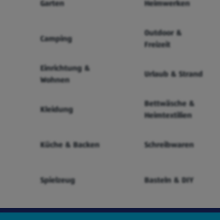
Garten
Heimwerken
Outdoor &
Camping
Freizeit
Einrichtung &
Urlaub & Strand
Wohnen
Bettwäsche &
Kleidung
Heimtextilien
Küche & Backen
Schreibwaren
Spielzeug
Basteln & DIY