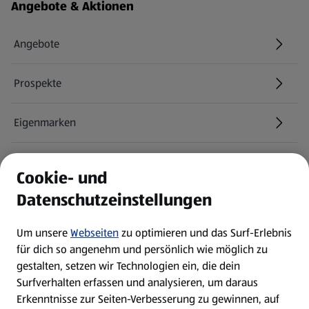
Fußzeilenmenü - weitere Links
Angebote & Aktionen
Angebote
Prospekte
Eigenmarken
ALDI Services
Cookie- und
Datenschutzeinstellungen
Newsletter
Um unsere
Webseiten
zu optimieren und das Surf-Erlebnis
WhatsApp
für dich so angenehm und persönlich wie möglich zu
gestalten, setzen wir Technologien ein, die dein
Surfverhalten erfassen und analysieren, um daraus
Über ALDI SÜD
Erkenntnisse zur Seiten-Verbesserung zu gewinnen, auf