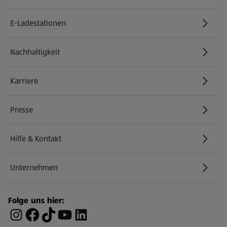
E-Ladestationen
Nachhaltigkeit
Karriere
Presse
Hilfe & Kontakt
(öffnet in einem neuen Tab)
Unternehmen
Folge uns hier: