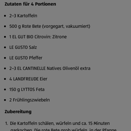
Zutaten für 4 Portionen
2–3 Kartoffeln
500 g Rote Bete (vorgegart, vakuumiert)
1 EL GUT BIO Citrovin: Zitrone
LE GUSTO Salz
LE GUSTO Pfeffer
2–3 EL CANTINELLE Natives Olivenöl extra
4 LANDFREUDE Eier
150 g LYTTOS Feta
2 Frühlingszwiebeln
Zubereitung
Die Kartoffeln schälen, würfeln und ca. 15 Minuten
garkochen. Die rote Bete grob würfeln, in der Pfanne