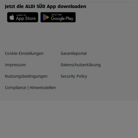
Jetzt die ALDI SÜD App downloaden
Datenschutz- und Richtlinienmenü
(öffnet in einem neuen Tab)
Cookie-Einstellungen
Garantieportal
Impressum
Datenschutzerklärung
Nutzungsbedingungen
Security Policy
Compliance | Hinweisstellen