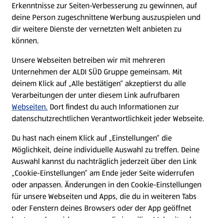
Erkenntnisse zur Seiten-Verbesserung zu gewinnen, auf
deine Person zugeschnittene Werbung auszuspielen und
Filialen
dir weitere Dienste der vernetzten Welt anbieten zu
können.
E-Ladestationen
Unsere Webseiten betreiben wir mit mehreren
Unternehmen der ALDI SÜD Gruppe gemeinsam. Mit
Nachhaltigkeit
deinem Klick auf „Alle bestätigen“ akzeptierst du alle
Verarbeitungen der unter diesem Link aufrufbaren
Karriere
Webseiten.
Dort findest du auch Informationen zur
datenschutzrechtlichen Verantwortlichkeit jeder Webseite.
Presse
Du hast nach einem Klick auf „Einstellungen“ die
Möglichkeit, deine individuelle Auswahl zu treffen. Deine
Hilfe & Kontakt
Auswahl kannst du nachträglich jederzeit über den Link
(öffnet in einem neuen Tab)
„Cookie-Einstellungen“ am Ende jeder Seite widerrufen
oder anpassen. Änderungen in den Cookie-Einstellungen
Unternehmen
für unsere Webseiten und Apps, die du in weiteren Tabs
oder Fenstern deines Browsers oder der App geöffnet