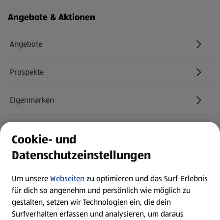
Fußzeilenmenü - weitere Links
Angebote & Aktionen
Angebote
Prospekte
Eigenmarken
ALDI Services
Cookie- und
Datenschutzeinstellungen
Newsletter
Um unsere
Webseiten
zu optimieren und das Surf-Erlebnis
WhatsApp
für dich so angenehm und persönlich wie möglich zu
gestalten, setzen wir Technologien ein, die dein
Surfverhalten erfassen und analysieren, um daraus
Über ALDI SÜD