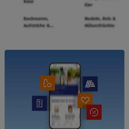
Käse
Eier
Backwaren,
Nudeln, Reis &
Aufstriche &
Hülsenfrüchte
Cerealien