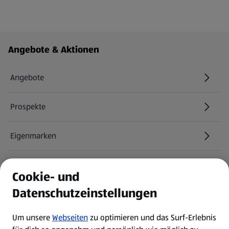
Fußzeilenmenü - weitere Links
Angebote & Aktionen
Angebote
Prospekte
Eigenmarken
ALDI Services
Cookie- und
Datenschutzeinstellungen
Newsletter
Um unsere
Webseiten
zu optimieren und das Surf-Erlebnis
WhatsApp