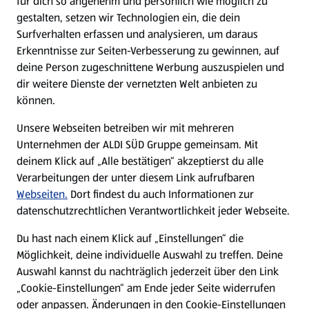
für dich so angenehm und persönlich wie möglich zu
gestalten, setzen wir Technologien ein, die dein
Surfverhalten erfassen und analysieren, um daraus
Über ALDI SÜD
Erkenntnisse zur Seiten-Verbesserung zu gewinnen, auf
deine Person zugeschnittene Werbung auszuspielen und
Filialen
dir weitere Dienste der vernetzten Welt anbieten zu
können.
E-Ladestationen
Unsere Webseiten betreiben wir mit mehreren
Unternehmen der ALDI SÜD Gruppe gemeinsam. Mit
Nachhaltigkeit
deinem Klick auf „Alle bestätigen“ akzeptierst du alle
Verarbeitungen der unter diesem Link aufrufbaren
Karriere
Webseiten.
Dort findest du auch Informationen zur
datenschutzrechtlichen Verantwortlichkeit jeder Webseite.
Presse
Du hast nach einem Klick auf „Einstellungen“ die
Möglichkeit, deine individuelle Auswahl zu treffen. Deine
Hilfe & Kontakt
Auswahl kannst du nachträglich jederzeit über den Link
(öffnet in einem neuen Tab)
„Cookie-Einstellungen“ am Ende jeder Seite widerrufen
oder anpassen. Änderungen in den Cookie-Einstellungen