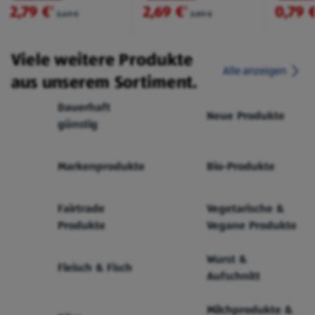
2,79 €
2,69 €
0,79 
²
²
3,49 €
3,89 €
Viele weitere Produkte
Alle anzeigen
aus unserem Sortiment.
Dauerhaft
Neue Produkte
günstig
Markenprodukte
Bio-Produkte
Fairtrade
Vegetarische &
Produkte
Vegane Produkte
Wurst &
Fleisch & Fisch
Aufschnitt
Milchprodukte &