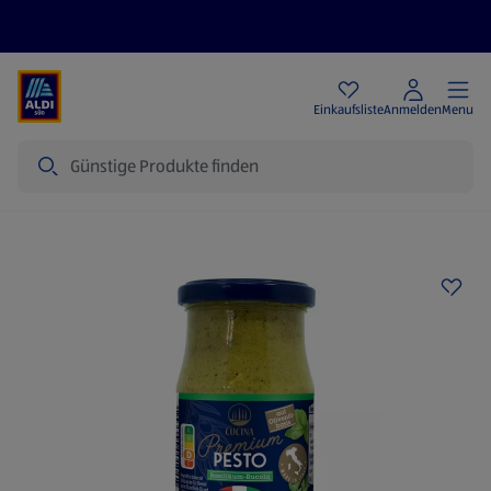
Angebote
Einkaufsliste
Anmelden
Menu
Suche