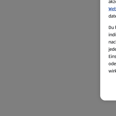
akz
Web
dat
Du 
ind
nac
jed
Ein
ode
wir
akt
wer
Weit
Dat
Übe