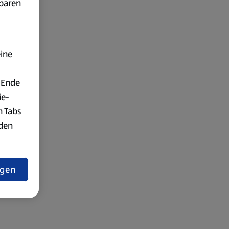
fbaren
eine
 Ende
ie-
n Tabs
rden
t
ngen