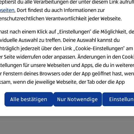
eptierst du alle Verarbeitungen der unter diesem Link aufru
seiten.
Dort findest du auch Informationen zur
enschutzrechtlichen Verantwortlichkeit jeder Webseite.
hast nach einem Klick auf „Einstellungen“ die Möglichkeit, d
ividuelle Auswahl zu treffen. Deine Auswahl kannst du
hträglich jederzeit über den Link „Cookie-Einstellungen“ am
er Seite widerrufen oder anpassen. Änderungen in den Cook
stellungen für unsere Webseiten und Apps, die du in weitere
r Fenstern deines Browsers oder der App geöffnet hast, we
ksam, wenn die jeweilige Webseite, der Tab oder die App
ualisiert oder geschlossen und anschließend wieder geöffne
den.
Alle bestätigen
Nur Notwendige
Einstellu
ere Informationen stellen wir dir in unserer
enschutzerklärung zur Verfügung.
rsicht der Webseitenbetreiber und Datenschutzerklärungen