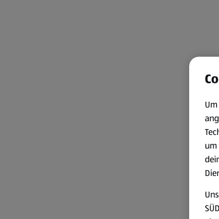
Co
Um 
ang
Tec
um 
dei
Die
Uns
SÜD