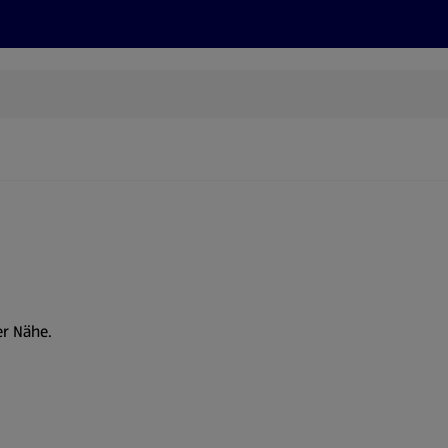
Rezepte und Tipps
Nachhaltigkeit
ALDI Services
er Nähe.