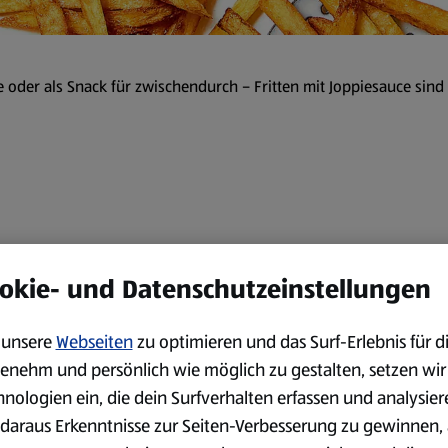
 oder als Snack für zwischendurch – Fritten mit Joppiesauce sind e
Zubereitung
okie- und Datenschutzeinstellungen
Für die Joppiesauce die Zwi
unsere
Webseiten
zu optimieren und das Surf-Erlebnis für d
hacken. Das Eigelb in einer S
Joppiesauce verrühren. Zum S
enehm und persönlich wie möglich zu gestalten, setzen wir
hnologien ein, die dein Surfverhalten erfassen und analysier
Die Kartoffeln schälen und in
daraus Erkenntnisse zur Seiten-Verbesserung zu gewinnen, 
Die Kartoffelstifte unter fl