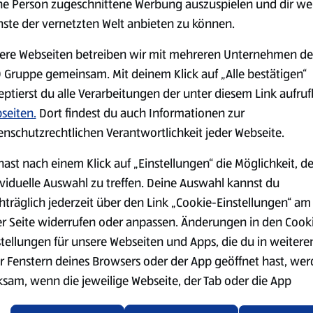
ne Person zugeschnittene Werbung auszuspielen und dir we
legen, um ihnen die Stärke z
nste der vernetzten Welt anbieten zu können.
Die rohen Fritten gut abtrock
ere Webseiten betreiben wir mit mehreren Unternehmen de
füllen und erhitzen. Die Frit
 Gruppe gemeinsam. Mit deinem Klick auf „Alle bestätigen“
Die Fritten nochmals ca. 2 M
eptierst du alle Verarbeitungen der unter diesem Link aufru
salzen.
seiten.
Dort findest du auch Informationen zur
Die Fritten mit der Joppiesau
enschutzrechtlichen Verantwortlichkeit jeder Webseite.
hast nach einem Klick auf „Einstellungen“ die Möglichkeit, d
ividuelle Auswahl zu treffen. Deine Auswahl kannst du
hträglich jederzeit über den Link „Cookie-Einstellungen“ am
er Seite widerrufen oder anpassen. Änderungen in den Cook
stellungen für unsere Webseiten und Apps, die du in weitere
r Fenstern deines Browsers oder der App geöffnet hast, we
ksam, wenn die jeweilige Webseite, der Tab oder die App
ualisiert oder geschlossen und anschließend wieder geöffne