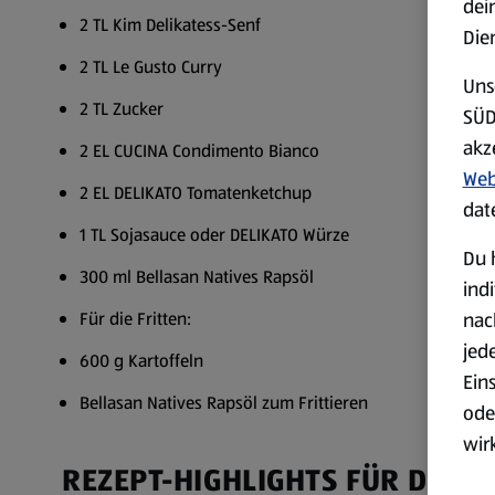
dei
2 TL Kim Delikatess-Senf
Die
2 TL Le Gusto Curry
Uns
2 TL Zucker
SÜD
akz
2 EL CUCINA Condimento Bianco
Web
2 EL DELIKATO Tomatenketchup
dat
1 TL Sojasauce oder DELIKATO Würze
Du 
300 ml Bellasan Natives Rapsöl
ind
nac
Für die Fritten:
jed
600 g Kartoffeln
Ein
Bellasan Natives Rapsöl zum Frittieren
ode
wir
REZEPT-HIGHLIGHTS FÜR DICH
akt