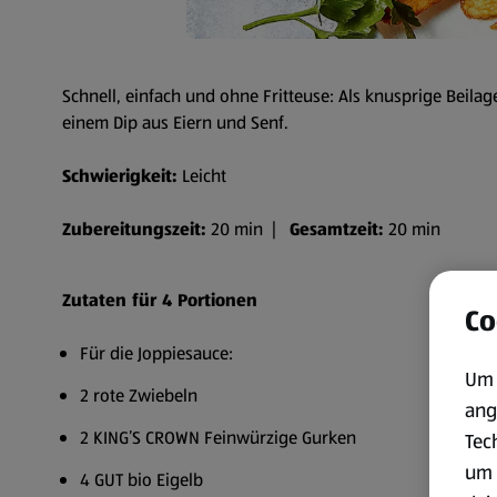
Schnell, einfach und ohne Fritteuse: Als knusprige Beilage
einem Dip aus Eiern und Senf.
Schwierigkeit:
Leicht
Zubereitungszeit:
20 min |
Gesamtzeit:
20 min
Zutaten für 4 Portionen
Co
Für die Joppiesauce:
Um 
2 rote Zwiebeln
ang
2 KING’S CROWN Feinwürzige Gurken
Tec
um 
4 GUT bio Eigelb