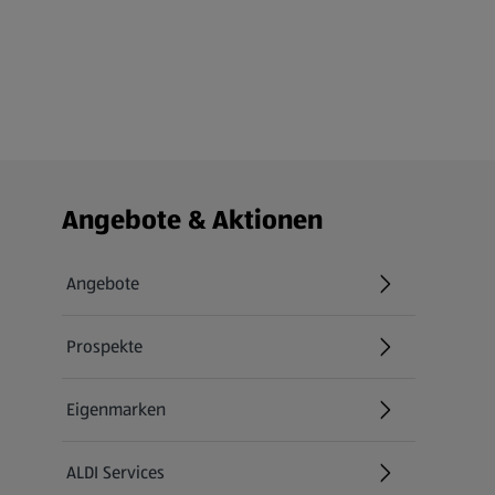
Fußzeilenmenü - weitere Links
Angebote & Aktionen
Angebote
Prospekte
Eigenmarken
ALDI Services