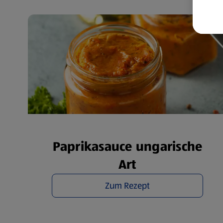
wer
Weit
Dat
Übe
Paprikasauce ungarische
Art
Zum Rezept