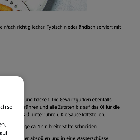
infach richtig lecker. Typisch niederländisch serviert mit
ebel schälen und hacken. Die Gewürzgurken ebenfalls
ich so
chüssel verrühren und alle Zutaten bis auf das Öl für die
chluss das Öl unterrühren. Die Sauce kaltstellen.
en,
 gleichmäßige ca. 1 cm breite Stifte schneiden.
auf
ießendem Wasser abspülen und in eine Wasserschüssel