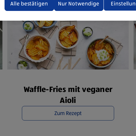
den.
Alle bestätigen
Nur Notwendige
Einstellu
ere Informationen stellen wir dir in unserer
enschutzerklärung zur Verfügung.
rsicht der Webseitenbetreiber und Datenschutzerklärungen
Waffle-Fries mit veganer
Aioli
Zum Rezept