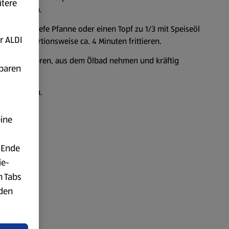
itere
u entziehen.
nen. Eine tiefe Pfanne oder einen Topf zu 1/3 mit Speiseöl
r ALDI
ten darin portionsweise ca. 4 Minuten frittieren.
inuten frittieren, aus dem Ölbad nehmen und kräftig
fbaren
ce servieren.
eine
 Ende
ie-
n Tabs
rden
t