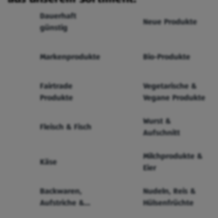
Dauerhaft
Neue Produkte
günstig
Markenprodukte
Bio-Produkte
Fairtrade
Vegetarische &
Produkte
Vegane Produkte
Wurst &
Fleisch & Fisch
Aufschnitt
Milchprodukte &
Käse
Eier
Backwaren,
Nudeln, Reis &
Aufstriche &
Hülsenfrüchte
Cerealien