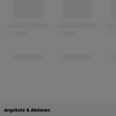
Fußzeilenmenü - weitere Links
Angebote & Aktionen