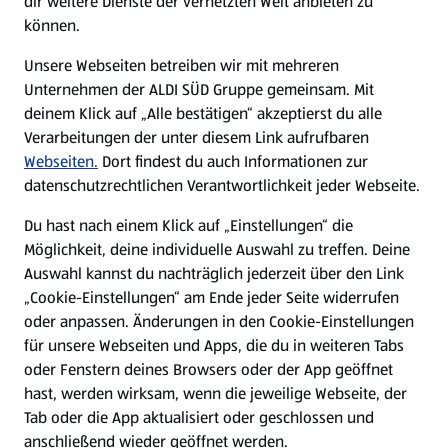
dir weitere Dienste der vernetzten Welt anbieten zu
können.
E-Ladestationen
Unsere Webseiten betreiben wir mit mehreren
Unternehmen der ALDI SÜD Gruppe gemeinsam. Mit
Nachhaltigkeit
deinem Klick auf „Alle bestätigen“ akzeptierst du alle
Verarbeitungen der unter diesem Link aufrufbaren
Karriere
Webseiten.
Dort findest du auch Informationen zur
datenschutzrechtlichen Verantwortlichkeit jeder Webseite.
Presse
Du hast nach einem Klick auf „Einstellungen“ die
Möglichkeit, deine individuelle Auswahl zu treffen. Deine
Hilfe & Kontakt
Auswahl kannst du nachträglich jederzeit über den Link
(öffnet in einem neuen Tab)
„Cookie-Einstellungen“ am Ende jeder Seite widerrufen
oder anpassen. Änderungen in den Cookie-Einstellungen
Unternehmen
für unsere Webseiten und Apps, die du in weiteren Tabs
oder Fenstern deines Browsers oder der App geöffnet
hast, werden wirksam, wenn die jeweilige Webseite, der
Folge uns hier:
Tab oder die App aktualisiert oder geschlossen und
anschließend wieder geöffnet werden.