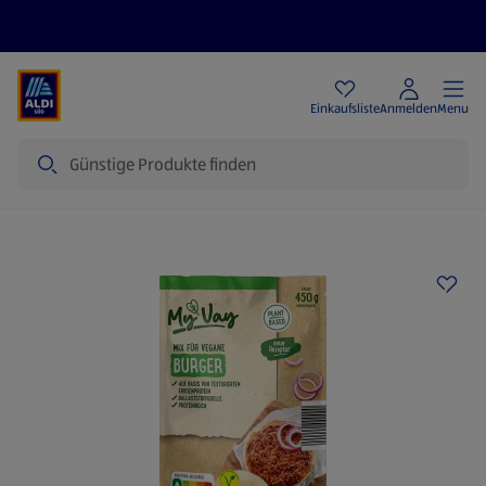
Angebote
Einkaufsliste
Anmelden
Menu
Suche