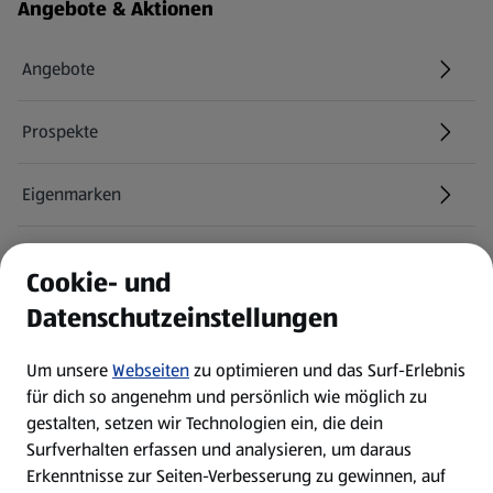
Fußzeilenmenü - weitere Links
Angebote & Aktionen
Angebote
Prospekte
Eigenmarken
ALDI Services
Cookie- und
Datenschutzeinstellungen
Newsletter
Um unsere
Webseiten
zu optimieren und das Surf-Erlebnis
WhatsApp
für dich so angenehm und persönlich wie möglich zu
gestalten, setzen wir Technologien ein, die dein
Surfverhalten erfassen und analysieren, um daraus
Über ALDI SÜD
Erkenntnisse zur Seiten-Verbesserung zu gewinnen, auf