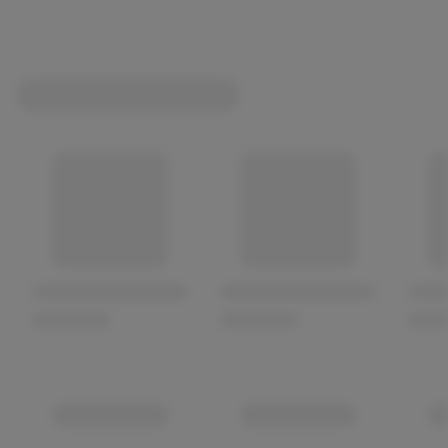
Bekämpft wirksam schädliche Bakterien auch dort, wo
die Zahnbürste nicht hinkommt: zwischen den Zähnen,
am Zahnfleisch und auf der Zunge
Verhindert und reduziert Zahnbelag, eine Hauptursache
für Zahnfleischentzündungen
Erfrischt den Atem