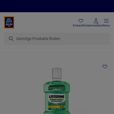
Angebote
Einkaufsliste
Anmelden
Menu
Suche