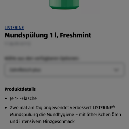
LISTERINE
Mundspülung 1 l, Freshmint
1 l (6,95 €/1 l)
Wähle aus den verfügbaren Optionen:
Art
Art-Op
Produktdetails
Je 1-l-Flasche
Zweimal am Tag angewendet verbessert LISTERINE®
Mundspülung die Mundhygiene – mit ätherischen Ölen
und intensivem Minzgeschmack