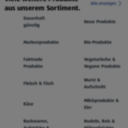
Alle anzeigen
aus unserem Sortiment.
Dauerhaft
Neue Produkte
günstig
Markenprodukte
Bio-Produkte
Fairtrade
Vegetarische &
Produkte
Vegane Produkte
Wurst &
Fleisch & Fisch
Aufschnitt
Milchprodukte &
Käse
Eier
Backwaren,
Nudeln, Reis &
Aufstriche &
Hülsenfrüchte