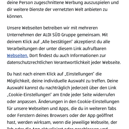
deine Person zugeschnittene Werbung auszuspielen und
Filialen
dir weitere Dienste der vernetzten Welt anbieten zu
können.
E-Ladestationen
Unsere Webseiten betreiben wir mit mehreren
Unternehmen der ALDI SÜD Gruppe gemeinsam. Mit
Nachhaltigkeit
deinem Klick auf „Alle bestätigen“ akzeptierst du alle
Verarbeitungen der unter diesem Link aufrufbaren
Karriere
Webseiten.
Dort findest du auch Informationen zur
datenschutzrechtlichen Verantwortlichkeit jeder Webseite.
Presse
Du hast nach einem Klick auf „Einstellungen“ die
Möglichkeit, deine individuelle Auswahl zu treffen. Deine
Hilfe & Kontakt
Auswahl kannst du nachträglich jederzeit über den Link
(öffnet in einem neuen Tab)
„Cookie-Einstellungen“ am Ende jeder Seite widerrufen
oder anpassen. Änderungen in den Cookie-Einstellungen
Unternehmen
für unsere Webseiten und Apps, die du in weiteren Tabs
oder Fenstern deines Browsers oder der App geöffnet
hast, werden wirksam, wenn die jeweilige Webseite, der
Folge uns hier: