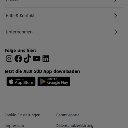
Hilfe & Kontakt
(öffnet in einem neuen Tab)
Unternehmen
Folge uns hier:
Jetzt die ALDI SÜD App downloaden
Datenschutz- und Richtlinienmenü
(öffnet in einem neuen Tab)
Cookie-Einstellungen
Garantieportal
Impressum
Datenschutzerklärung