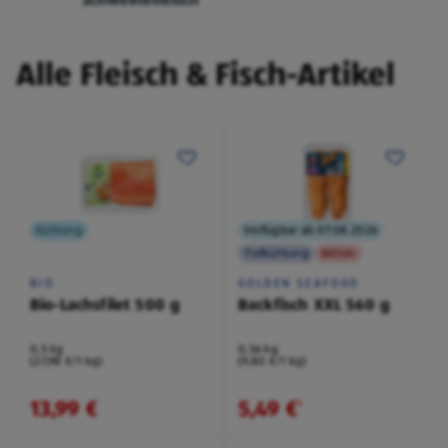
Alle Fleisch & Fisch-Artikel
Kühlung
Verfügbar ab 07.08.2026
Tiefkühlung
Aktion
BIO
GOLDEN SEAFOOD
Bio-Lachsfilet 500 g
Backfisch XXL 560 g
0,5 kg
0,56 kg
(27,98 €/1 kg)
(9,80 €/1 kg)
13,99 €
5,49 €
¹