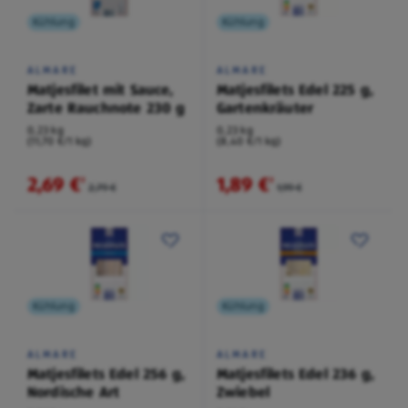
Kühlung
Kühlung
ALMARE
ALMARE
Matjesfilet mit Sauce,
Matjesfilets Edel 225 g,
Zarte Rauchnote 230 g
Gartenkräuter
0,23 kg
0,23 kg
(11,70 €/1 kg)
(8,40 €/1 kg)
2,69 €
1,89 €
²
²
2,79 €
1,99 €
Kühlung
Kühlung
ALMARE
ALMARE
Matjesfilets Edel 256 g,
Matjesfilets Edel 236 g,
Nordische Art
Zwiebel