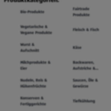
Fairtrade
Bio-Produkte
Produkte
Vegetarische &
Fleisch & Fisch
Vegane Produkte
Wurst &
Käse
Aufschnitt
Milchprodukte &
Backwaren,
Eier
Aufstriche &
Cerealien
Nudeln, Reis &
Saucen, Öle &
Hülsenfrüchte
Gewürze
Konserven &
Tiefkühlung
Fertiggerichte