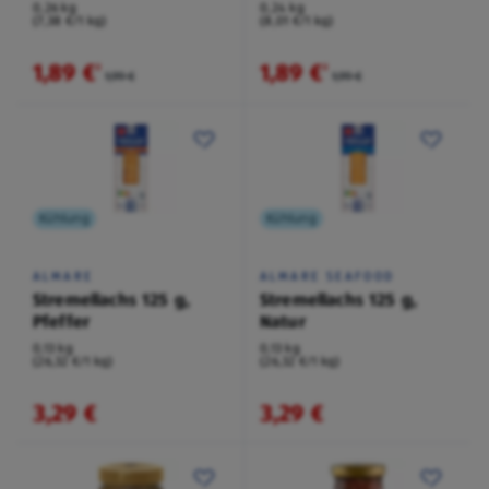
0,26 kg
0,24 kg
(7,38 €/1 kg)
(8,01 €/1 kg)
1,89 €
1,89 €
²
²
1,99 €
1,99 €
Kühlung
Kühlung
ALMARE
ALMARE SEAFOOD
Stremellachs 125 g,
Stremellachs 125 g,
Pfeffer
Natur
0,13 kg
0,13 kg
(26,32 €/1 kg)
(26,32 €/1 kg)
3,29 €
3,29 €