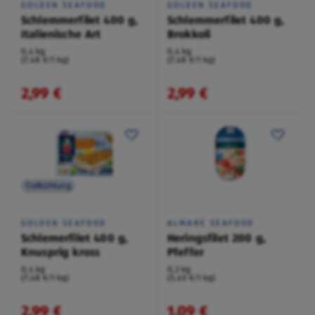
GOLDEN SEAFOOD
GOLDEN SEAFOOD
Schlemmerfilet 400 g,
Schlemmerfilet 400 g,
Italienische Art
Brokkoli
0,4 kg
0,4 kg
(7,48 €/1 kg)
(7,48 €/1 kg)
2,99 €
2,99 €
Tiefkühlung
GOLDEN SEAFOOD
ALMARE SEAFOOD
Schlemerfilet 400 g,
Heringsfilet 200 g,
Knusprig kross
Pfeffer
0,4 kg
0,2 kg
(7,48 €/1 kg)
(5,45 €/1 kg)
2,99 €
1,09 €