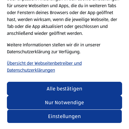
für unsere Webseiten und Apps, die du in weiteren Tabs
E-Ladestationen
oder Fenstern deines Browsers oder der App geöffnet
hast, werden wirksam, wenn die jeweilige Webseite, der
Nachhaltigkeit
Tab oder die App aktualisiert oder geschlossen und
anschließend wieder geöffnet werden.
Karriere
Weitere Informationen stellen wir dir in unserer
Datenschutzerklärung zur Verfügung.
Presse
Übersicht der Webseitenbetreiber und
Datenschutzerklärungen
Hilfe & Kontakt
(öffnet in einem neuen Tab)
Alle bestätigen
Unternehmen
Nur Notwendige
Folge uns hier:
Einstellungen
Jetzt die ALDI SÜD App downloaden