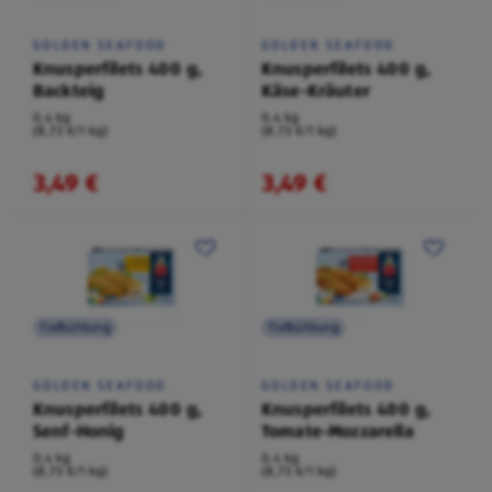
GOLDEN SEAFOOD
GOLDEN SEAFOOD
Knusperfilets 400 g,
Knusperfilets 400 g,
Backteig
Käse-Kräuter
0,4 kg
0,4 kg
(8,73 €/1 kg)
(8,73 €/1 kg)
3,49 €
3,49 €
Tiefkühlung
Tiefkühlung
GOLDEN SEAFOOD
GOLDEN SEAFOOD
Knusperfilets 400 g,
Knusperfilets 400 g,
Senf-Honig
Tomate-Mozzarella
0,4 kg
0,4 kg
(8,73 €/1 kg)
(8,73 €/1 kg)