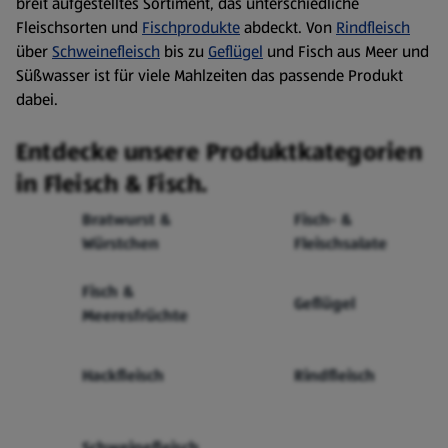
breit aufgestelltes Sortiment, das unterschiedliche
Fleischsorten und
Fischprodukte
abdeckt. Von
Rindfleisch
über
Schweinefleisch
bis zu
Geflügel
und Fisch aus Meer und
Süßwasser ist für viele Mahlzeiten das passende Produkt
dabei.
Entdecke unsere Produktkategorien
in Fleisch & Fisch.
Bratwurst &
Fisch- &
Würstchen
Fleischsalate
Fisch &
Geflügel
Meeresfrüchte
Hackfleisch
Rindfleisch
Schweinefleisch