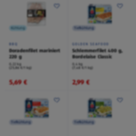
Kühlung
Tiefkühlung
BBQ
GOLDEN SEAFOOD
Doradenfilet mariniert
Schlemmerfilet 400 g,
220 g
Bordelaise Classic
0,22 kg
0,4 kg
(25,86 €/1 kg)
(7,48 €/1 kg)
5,69 €
2,99 €
Tiefkühlung
Tiefkühlung