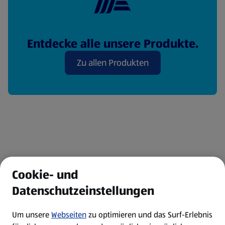
Entdecke alle unsere Produkte.
Zu allen Produkten
Cookie- und
Datenschutzeinstellungen
Fußzeilenmenü - weitere Links
Angebote & Aktionen
Um unsere
Webseiten
zu optimieren und das Surf-Erlebnis