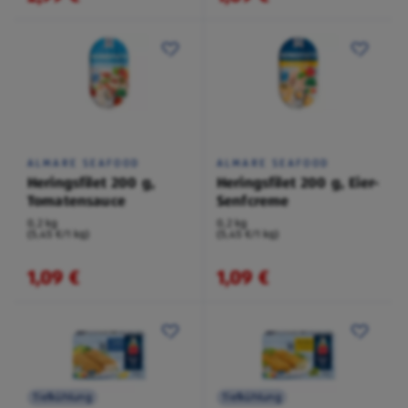
ALMARE SEAFOOD
ALMARE SEAFOOD
Heringsfilet 200 g,
Heringsfilet 200 g, Eier-
Tomatensauce
Senfcreme
0,2 kg
0,2 kg
(5,45 €/1 kg)
(5,45 €/1 kg)
1,09 €
1,09 €
Tiefkühlung
Tiefkühlung