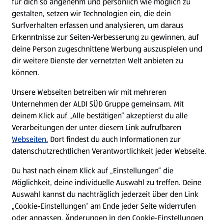
für dich so angenehm und persönlich wie möglich zu
Angebote
gestalten, setzen wir Technologien ein, die dein
Surfverhalten erfassen und analysieren, um daraus
Prospekte
Erkenntnisse zur Seiten-Verbesserung zu gewinnen, auf
deine Person zugeschnittene Werbung auszuspielen und
dir weitere Dienste der vernetzten Welt anbieten zu
Eigenmarken
können.
ALDI Services
Unsere Webseiten betreiben wir mit mehreren
Unternehmen der ALDI SÜD Gruppe gemeinsam. Mit
deinem Klick auf „Alle bestätigen“ akzeptierst du alle
Newsletter
Verarbeitungen der unter diesem Link aufrufbaren
Webseiten.
Dort findest du auch Informationen zur
WhatsApp
datenschutzrechtlichen Verantwortlichkeit jeder Webseite.
Du hast nach einem Klick auf „Einstellungen“ die
Über ALDI SÜD
Möglichkeit, deine individuelle Auswahl zu treffen. Deine
Auswahl kannst du nachträglich jederzeit über den Link
Filialen
„Cookie-Einstellungen“ am Ende jeder Seite widerrufen
oder anpassen. Änderungen in den Cookie-Einstellungen