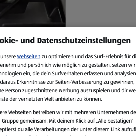
okie- und Datenschutzeinstellungen
unsere
Webseiten
zu optimieren und das Surf-Erlebnis für d
enehm und persönlich wie möglich zu gestalten, setzen wir
Diese Methode dauert etwas
hnologien ein, die dein Surfverhalten erfassen und analysier
 den Zucker gleichmäßig erhitzt.
daraus Erkenntnisse zur Seiten-Verbesserung zu gewinnen, 
nnt. Die nasse Methode eignet
ne Person zugeschnittene Werbung auszuspielen und dir we
nste der vernetzten Welt anbieten zu können.
ere Webseiten betreiben wir mit mehreren Unternehmen de
 Gruppe gemeinsam. Mit deinem Klick auf „Alle bestätigen“
eptierst du alle Verarbeitungen der unter diesem Link aufru