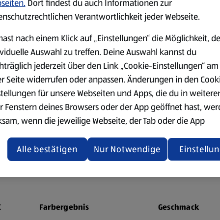
seiten.
Dort findest du auch Informationen zur
enschutzrechtlichen Verantwortlichkeit jeder Webseite.
hast nach einem Klick auf „Einstellungen“ die Möglichkeit, d
ividuelle Auswahl zu treffen. Deine Auswahl kannst du
hträglich jederzeit über den Link „Cookie-Einstellungen“ am
er Seite widerrufen oder anpassen. Änderungen in den Cook
stellungen für unsere Webseiten und Apps, die du in weitere
r Fenstern deines Browsers oder der App geöffnet hast, we
 sich zum Karamellisiere
ksam, wenn die jeweilige Webseite, der Tab oder die App
ualisiert oder geschlossen und anschließend wieder geöffne
Es gibt aber Unterschiede. Der Geschmack, die Farbe des Karamells
den.
Alle bestätigen
Nur Notwendige
Einstellu
 etwa 170 °C karamellisiert, beginnen brauner Zucker und Muscova
ts bei 110–120 °C.
ere Informationen stellen wir dir in unserer
enschutzerklärung zur Verfügung.
rsicht der Webseitenbetreiber und Datenschutzerklärungen
C
Farbergebnis
Geschmack