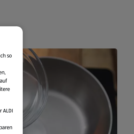
ich so
en,
auf
itere
r ALDI
fbaren