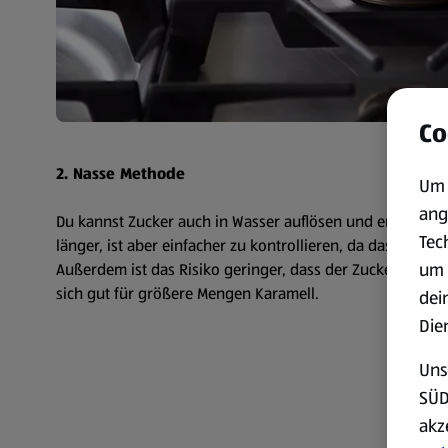
Co
2. Nasse Methode
Um 
ang
Du kannst Zucker auch in Wasser auflösen und erhitzen. 
Tec
länger, ist aber einfacher zu kontrollieren, da das Wasser
um 
Außerdem ist das Risiko geringer, dass der Zucker anbre
sich gut für größere Mengen Karamell.
dei
Die
Uns
SÜD
akz