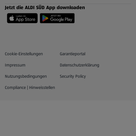
Jetzt die ALDI SÜD App downloaden
Datenschutz- und Richtlinienmenü
(öffnet in einem neuen Tab)
Cookie-Einstellungen
Garantieportal
Impressum
Datenschutzerklärung
Nutzungsbedingungen
Security Policy
Compliance | Hinweisstellen