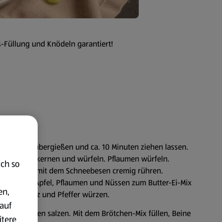
ss-Füllung und Knödeln garantiert!
ärmen, darübergießen und ca. 10 Minuten ziehen lassen.
ierteln, entkernen und würfeln. Pflaumen würfeln.
ich so
er und Eier mit dem Schneebesen cremig rühren.
niermehl, Apfel, Pflaumen und Nüssen zum Butter-Ei-Mix
en,
en. Mit Salz und Pfeffer würzen.
auf
en und außen salzen. Mit dem Brötchen-Mix füllen, Beine
itere