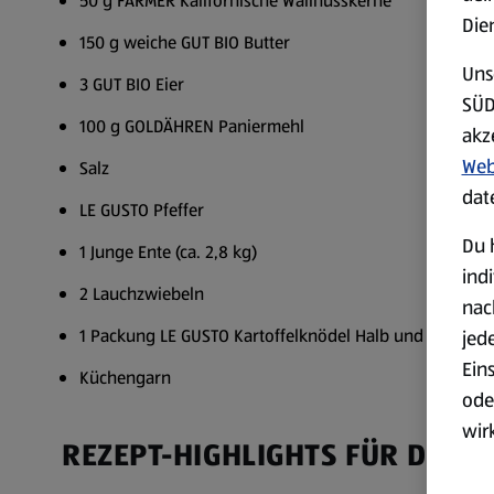
50 g FARMER Kalifornische Wallnusskerne
Die
150 g weiche GUT BIO Butter
Uns
3 GUT BIO Eier
SÜD
100 g GOLDÄHREN Paniermehl
akz
Web
Salz
dat
LE GUSTO Pfeffer
Du 
1 Junge Ente (ca. 2,8 kg)
ind
2 Lauchzwiebeln
nac
1 Packung LE GUSTO Kartoffelknödel Halb und Halb
jed
Ein
Küchengarn
ode
wir
REZEPT-HIGHLIGHTS FÜR DICH
akt
wer