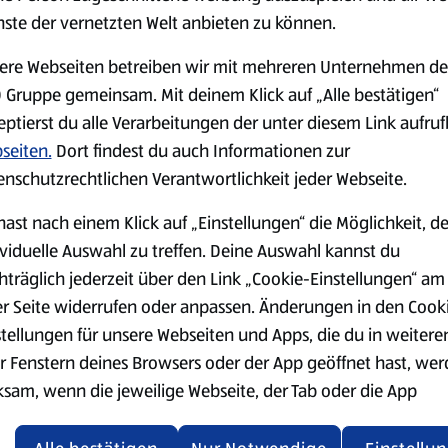
mit Küchengarn zusammenbin
nste der vernetzten Welt anbieten zu können.
vorgeheizten Backofen (E-Her
1 Stunde Garzeit und dann al
ere Webseiten betreiben wir mit mehreren Unternehmen de
Inzwischen Zwiebeln waschen
 Gruppe gemeinsam. Mit deinem Klick auf „Alle bestätigen“
reichlich Wasser bedecken un
eptierst du alle Verarbeitungen der unter diesem Link aufru
aufkochen und zugedeckt ca. 
seiten.
Dort findest du auch Informationen zur
Minuten ziehen lassen. Knö
enschutzrechtlichen Verantwortlichkeit jeder Webseite.
lösen. Ente aus dem Backofe
anrichten und mit Zwiebeln 
hast nach einem Klick auf „Einstellungen“ die Möglichkeit, d
ividuelle Auswahl zu treffen. Deine Auswahl kannst du
hträglich jederzeit über den Link „Cookie-Einstellungen“ am
er Seite widerrufen oder anpassen. Änderungen in den Cook
stellungen für unsere Webseiten und Apps, die du in weitere
r Fenstern deines Browsers oder der App geöffnet hast, we
ksam, wenn die jeweilige Webseite, der Tab oder die App
ualisiert oder geschlossen und anschließend wieder geöffne
den.