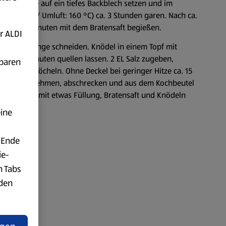
den. Ente auf ein tiefes Backblech setzen und im
d: 180 °C / Umluft: 160 °C) ca. 3 Stunden garen. Nach ca.
le ca. 30 Minuten mit dem Bratensaft begießen.
r ALDI
 und in Ringe schneiden. Knödel in einem Topf mit
d ca. 5 Minuten quellen lassen. 2 EL Salz zugeben,
fbaren
1 Minute köcheln. Ohne Deckel bei geringer Hitze ca. 15
del herausnehmen, abschrecken und aus dem Kochbeutel
n nehmen, mit etwas Füllung, Bratensaft und Knödeln
garnieren.
eine
 Ende
ie-
n Tabs
rden
t