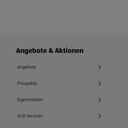
Fußzeilenmenü - weitere Links
Angebote & Aktionen
Angebote
Prospekte
Eigenmarken
ALDI Services