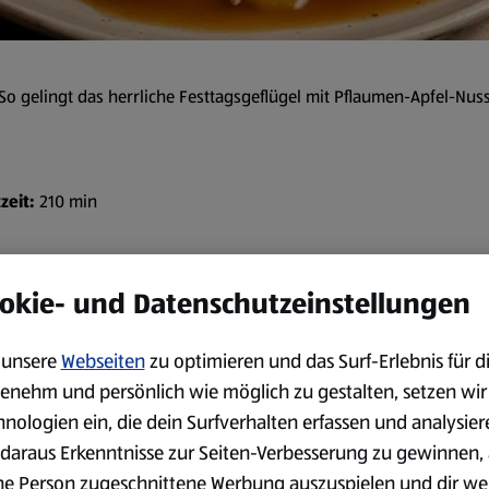
: So gelingt das herrliche Festtagsgeflügel mit Pflaumen-Apfel-Nu
zeit:
210 min
Zubereitung
okie- und Datenschutzeinstellungen
Brötchen würfeln. Milch erw
Inzwischen Apfel waschen, v
unsere
Webseiten
zu optimieren und das Surf-Erlebnis für d
Walnüsse grob hacken. Butt
enehm und persönlich wie möglich zu gestalten, setzen wir
Brötchen ausdrücken, mit Pa
hnologien ein, die dein Surfverhalten erfassen und analysier
geben und alles gut vermeng
daraus Erkenntnisse zur Seiten-Verbesserung zu gewinnen, 
Ente trocken tupfen, von inn
ne Person zugeschnittene Werbung auszuspielen und dir we