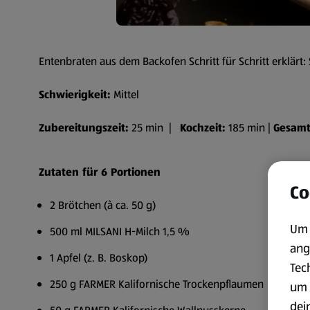
Entenbraten aus dem Backofen Schritt für Schritt erklärt
Schwierigkeit:
Mittel
Zubereitungszeit:
25 min |
Kochzeit:
185 min |
Gesamt
Zutaten für 6 Portionen
Co
2 Brötchen (à ca. 50 g)
Um 
500 ml MILSANI H-Milch 1,5 %
ang
1 Apfel (z. B. Boskop)
Tec
250 g FARMER Kalifornische Trockenpflaumen
um 
dei