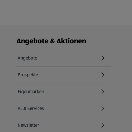
Fußzeilenmenü - weitere Links
Angebote & Aktionen
Angebote
Prospekte
Eigenmarken
ALDI Services
Newsletter