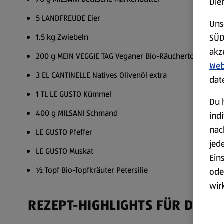
Die
5 LANDFREUDE Eier
Uns
SÜD
1.5 kg Zwiebeln
akz
200 g MEIN VEGGIE TAG Veganer Bio-Räuchertofu
Web
3 EL CANTINELLE Natives Olivenöl extra
dat
1 TL LE GUSTO Kümmel
Du 
400 g MILSANI Schmand
ind
nac
LE GUSTO Pfeffer
jed
LE GUSTO Muskat
Ein
½ Topf Bio-Topfkräuter Petersilie
ode
wir
akt
REZEPT-HIGHLIGHTS FÜR DICH
wer