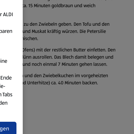
lerer Hitze ca. 15 Minuten goldbraun und weich
lassen.
r ALDI
uirlen und zu den Zwiebeln geben. Den Tofu und den
fbaren
z, Pfeffer und Muskat kräftig würzen. Die Petersilie
die Masse mischen.
tpfanne des Ofens) mit der restlichen Butter einfetten. Den
beitsfläche dünn ausrollen. Das Blech damit belegen und
eine
 Abdecken und noch einmal 7 Minuten gehen lassen.
ig verteilen und den Zwiebelkuchen im vorgeheizten
 Ende
°C Ober- und Unterhitze) ca. 40 Minuten backen.
ie-
n Tabs
rden
t
ngen