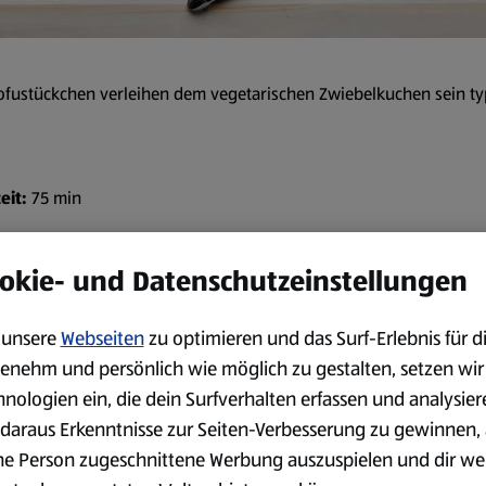
 Tofustückchen verleihen dem vegetarischen Zwiebelkuchen sein t
eit:
75 min
Zubereitung
okie- und Datenschutzeinstellungen
Die Hefe in die handwarme Mi
unsere
Webseiten
zu optimieren und das Surf-Erlebnis für d
Salz, 60 g Butter und 1 Ei m
enehm und persönlich wie möglich zu gestalten, setzen wir
einem warmen Ort 1 Stunde 
hnologien ein, die dein Surfverhalten erfassen und analysier
Die Zwiebeln schälen, halbie
daraus Erkenntnisse zur Seiten-Verbesserung zu gewinnen, 
würfeln und in 1 EL Pflanzen
ne Person zugeschnittene Werbung auszuspielen und dir we
Die Zwiebeln, den Kümmel und