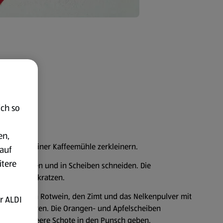
ich so
en,
ixer oder einer Kaffeemühle zerkleinern.
auf
itere
l abwaschen und in Scheiben schneiden. Die
Mark herauskratzen.
ensaft, den Rotwein, den Zimt und das Nelkenpulver mit
r ALDI
opf verrühren. Die Orangen- und Apfelscheiben
k und die leere Schote in den Punsch geben.