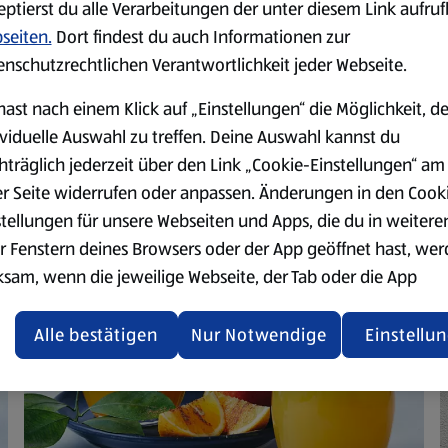
eptierst du alle Verarbeitungen der unter diesem Link aufru
Den Punsch zunächst eine hal
seiten.
Dort findest du auch Informationen zur
Hitze langsam erwärmen, oh
enschutzrechtlichen Verantwortlichkeit jeder Webseite.
hast nach einem Klick auf „Einstellungen“ die Möglichkeit, d
ividuelle Auswahl zu treffen. Deine Auswahl kannst du
hträglich jederzeit über den Link „Cookie-Einstellungen“ am
er Seite widerrufen oder anpassen. Änderungen in den Cook
stellungen für unsere Webseiten und Apps, die du in weitere
r Fenstern deines Browsers oder der App geöffnet hast, we
ksam, wenn die jeweilige Webseite, der Tab oder die App
ualisiert oder geschlossen und anschließend wieder geöffne
den.
Alle bestätigen
Nur Notwendige
Einstellu
ere Informationen stellen wir dir in unserer
enschutzerklärung zur Verfügung.