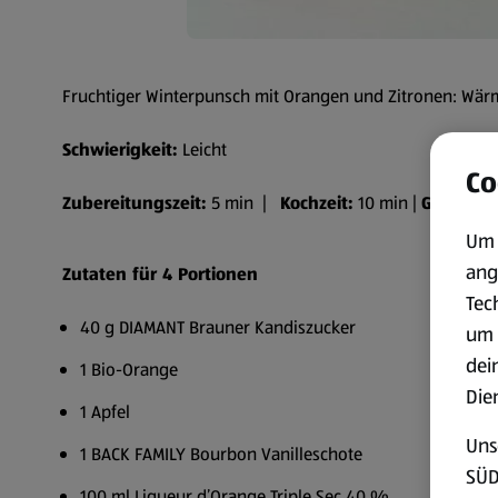
Fruchtiger Winterpunsch mit Orangen und Zitronen: Wärm
Schwierigkeit:
Leicht
Co
Zubereitungszeit:
5 min |
Kochzeit:
10 min |
Gesamtze
Um 
ang
Zutaten für 4 Portionen
Tec
40 g DIAMANT Brauner Kandiszucker
um 
dei
1 Bio-Orange
Die
1 Apfel
Uns
1 BACK FAMILY Bourbon Vanilleschote
SÜD
100 ml Liqueur d’Orange Triple Sec 40 %