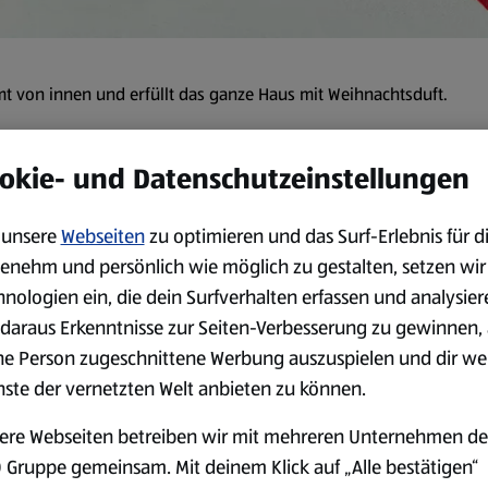
t von innen und erfüllt das ganze Haus mit Weihnachtsduft.
okie- und Datenschutzeinstellungen
it:
15 min
unsere
Webseiten
zu optimieren und das Surf-Erlebnis für d
enehm und persönlich wie möglich zu gestalten, setzen wir
Zubereitung
hnologien ein, die dein Surfverhalten erfassen und analysier
Den Kandiszucker in einem M
daraus Erkenntnisse zur Seiten-Verbesserung zu gewinnen, 
ne Person zugeschnittene Werbung auszuspielen und dir we
Die Bio-Orange und den Apfe
nste der vernetzten Welt anbieten zu können.
Vanilleschote anritzen, das 
Den Orangenlikör, den Orang
ere Webseiten betreiben wir mit mehreren Unternehmen de
dem Kandiszucker in einen T
 Gruppe gemeinsam. Mit deinem Klick auf „Alle bestätigen“
hineingeben. Das Vanillemar