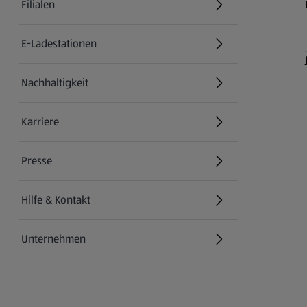
Filialen
E-Ladestationen
Nachhaltigkeit
Karriere
Presse
Hilfe & Kontakt
(öffnet in einem neuen Tab)
Unternehmen