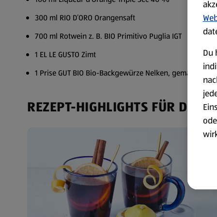
akz
Web
300 ml RIO D’ORO Orangensaft
dat
700 ml Rotwein z. B. BIO Primitivo Puglia IGT
Du 
1 EL LE GUSTO Zimt
ind
1 Prise GUT BIO Bio-Backgewürze Nelken, gemahlen
nac
jed
REZEPT-HIGHLIGHTS FÜR DICH
Ein
ode
wir
akt
wer
Weit
Dat