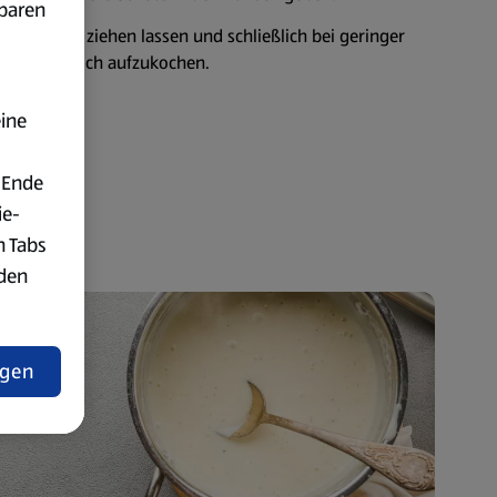
fbaren
be Stunde ziehen lassen und schließlich bei geringer
ne ihn jedoch aufzukochen.
eine
 Ende
ie-
n Tabs
rden
t
ngen