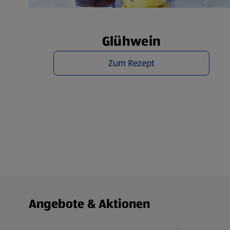
Übe
Glühwein
Zum Rezept
Fußzeilenmenü - weitere Links
Angebote & Aktionen